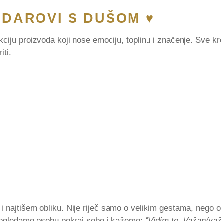
DAROVI S DUŠOM ♥️
kciju proizvoda koji nose emociju, toplinu i značenje. Sve k
ti.
m i najtišem obliku. Nije riječ samo o velikim gestama, neg
 pogledamo osobu pokraj sebe i kažemo:
“Vidim te. Važan/važ