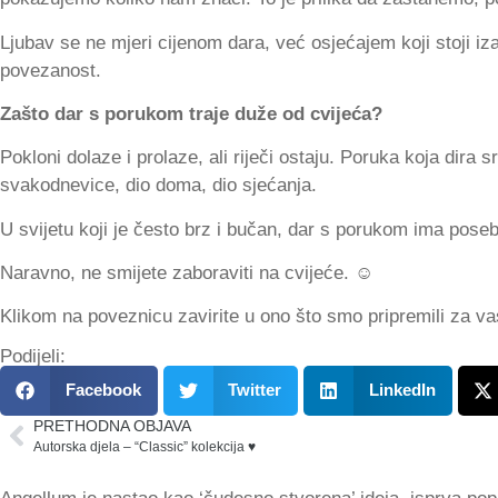
Ljubav se ne mjeri cijenom dara, već osjećajem koji stoji iz
povezanost.
Zašto dar s porukom traje duže od cvijeća?
Pokloni dolaze i prolaze, ali riječi ostaju. Poruka koja dira s
svakodnevice, dio doma, dio sjećanja.
U svijetu koji je često brz i bučan, dar s porukom ima posebn
Naravno, ne smijete zaboraviti na cvijeće. ☺️
Klikom na poveznicu zavirite u ono što smo pripremili za v
Podijeli:
Facebook
Twitter
LinkedIn
PRETHODNA OBJAVA
Autorska djela – “Classic” kolekcija ♥️