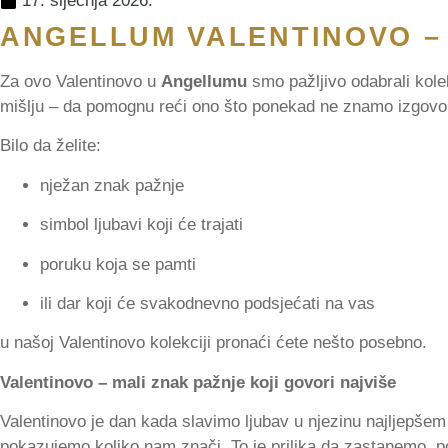
17. siječnja 2026.
ANGELLUM VALENTINOVO – 
Za ovo Valentinovo u
Angellumu
smo pažljivo odabrali kole
mišlju – da pomognu reći ono što ponekad ne znamo izgovori
Bilo da želite:
nježan znak pažnje
simbol ljubavi koji će trajati
poruku koja se pamti
ili dar koji će svakodnevno podsjećati na vas
u našoj Valentinovo kolekciji pronaći ćete nešto posebno.
Valentinovo – mali znak pažnje koji govori najviše
Valentinovo je dan kada slavimo ljubav u njezinu najljepše
pokazujemo koliko nam znači. To je prilika da zastanemo,