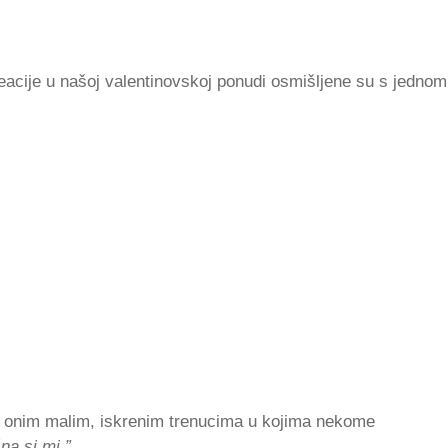
reacije u našoj valentinovskoj ponudi osmišljene su s jednom
o o onim malim, iskrenim trenucima u kojima nekome
na si mi.”