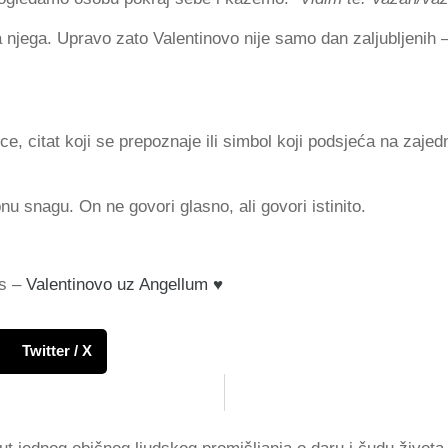
a njega. Upravo zato Valentinovo nije samo dan zaljubljenih –
rce, citat koji se prepoznaje ili simbol koji podsjeća na zajed
u snagu. On ne govori glasno, ali govori istinito.
as –
Valentinovo uz Angellum ♥️
Twitter / X