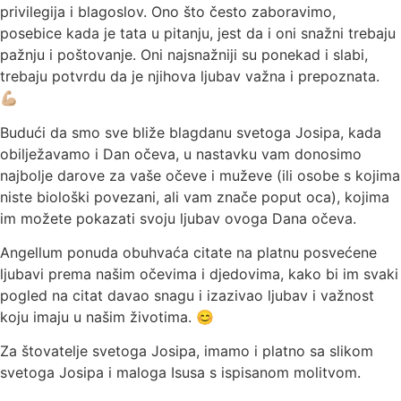
privilegija i blagoslov. Ono š
to
često zaboravimo,
posebice kad
a
je tata u pitanju, je
st
da i oni snažni trebaju
pažnju i poštovanje. Oni najsnažniji su ponekad i slabi,
trebaju potvrdu da je njihova ljubav važna i prepoznata.
💪🏼
Budući da smo sve bliže blagdanu svetog
a
Josipa, kada
obilježavamo i Dan očeva, u nastavku vam donosimo
najbolje darove za vaše očeve i muževe (ili osobe s kojima
niste biološki povezani, ali vam znače poput oca)
,
kojima
im možete pokazati svoju ljubav ovog
a
Dana očeva.
Angellum ponuda obuhvaća citate na platnu posvećen
e
ljubavi prema našim očevima i djedovima, kako bi im svaki
pogled na citat davao snagu i izazivao ljubav i važnost
koju imaju u našim životima. 😊
Za štovatelje svetog
a
Josipa, imamo i platno sa slikom
svetog
a
Josipa i malog
a
Isusa s ispisanom molitvom.