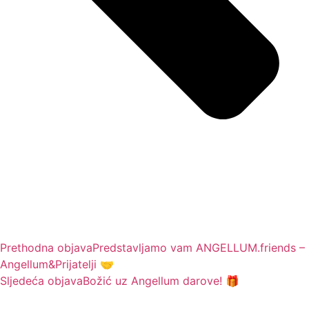
Prethodna objava
Predstavljamo vam ANGELLUM.friends –
Angellum&Prijatelji 🤝
Sljedeća objava
Božić uz Angellum darove! 🎁