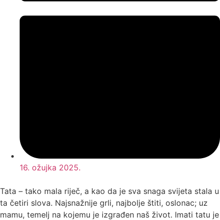
16. ožujka 2025.
Tata – tako mala riječ, a kao da je sva snaga svijeta stala u
ta četiri slova. Najsnažnije grli, najbolje štiti, oslonac
;
uz
mamu
,
temelj na kojem
u
je izgrađ
en na
š život. Imati tatu je