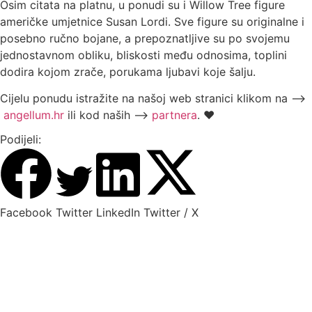
Osim citata na platnu, u ponudi su
i
Willow Tree
figure
ameri
čke umjetnice Susan Lordi. Sve figure su originalne i
posebno ručno bojane, a prepoznatljive su po svojem
u
jednostavnom obliku, bliskosti među odnosima, toplini
dodira kojom zrače, porukama ljubavi koje šalju.
Cijelu ponudu istražite na našoj web stranici klikom na —>
angellum.hr
ili kod naših —>
partnera
. ♥️
Podijeli:
Facebook
Twitter
LinkedIn
Twitter / X