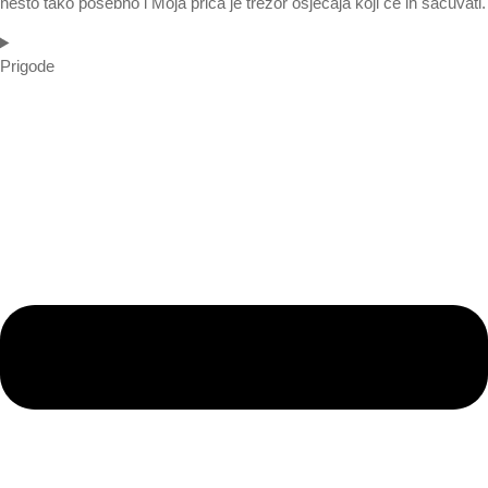
nešto tako posebno i Moja priča je trezor osjećaja koji će ih sačuvati.
Prigode