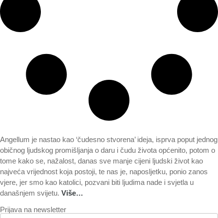
Angellum je nastao kao ‘čudesno stvorena’ ideja, isprva poput jednog
običnog ljudskog promišljanja o daru i čudu života općenito, potom o
tome kako se, nažalost, danas sve manje cijeni ljudski život kao
najveća vrijednost koja postoji, te nas je, naposljetku, ponio zanos
vjere, jer smo kao katolici, pozvani biti ljudima nade i svjetla u
današnjem svijetu.
Više…
Prijava na newsletter