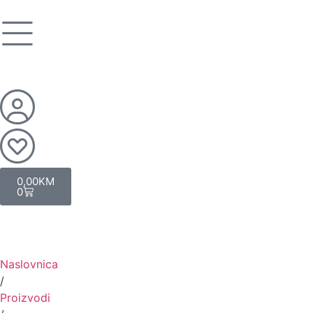
0,00
KM
0
Naslovnica
/
Proizvodi