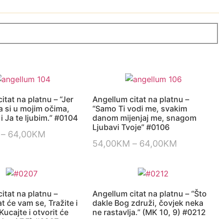
itat na platnu – “Jer
Angellum citat na platnu –
 si u mojim očima,
“Samo Ti vodi me, svakim
 i Ja te ljubim.” #0104
danom mijenjaj me, snagom
Ljubavi Tvoje” #0106
–
64,00
KM
54,00
KM
–
64,00
KM
itat na platnu –
Angellum citat na platnu – “Što
at će vam se, Tražite i
dakle Bog združi, čovjek neka
Kucajte i otvorit će
ne rastavlja.” (MK 10, 9) #0212