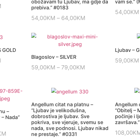
obožavam tu Ljubav, ma gdje da
vam se.” (
M
prebiva.” #0183
54,00
KM
54,00
KM
–
64,00
KM
S GOLD
Ljubav –
Blagoslov – SILVER
M
59,00
KM
59,00
KM
–
79,00
KM
Angellum citat na platnu –
Angellum c
“Ljubav je velikodušna,
“Obitelj – 
nu –
dobrostiva je ljubav. Sve
počinje i 
v – Nada”
pokriva, sve vjeruje, svemu se
završava.
nada, sve podnosi. Ljubav nikad
108,00
K
KM
ne prestaje.” #0331