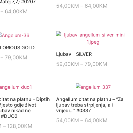
Matej 7,7) #0207
54,00
KM
–
64,00
KM
–
64,00
KM
 GLORIOUS GOLD
Ljubav – SILVER
–
79,00
KM
59,00
KM
–
79,00
KM
itat na platnu – Diptih
Angellum citat na platnu – “Za
Mjesto gdje život
ljubav treba strpljenja, ali
ljubav nikad ne
vrijedi…” #0337
” #DUO2
54,00
KM
–
64,00
KM
M
–
128,00
KM