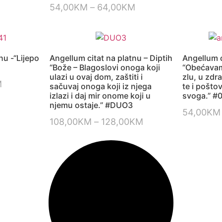
54,00
KM
–
64,00
KM
nu -“Lijepo
Angellum citat na platnu – Diptih
Angellum c
1
“Bože – Blagoslovi onoga koji
“Obećavam 
ulazi u ovaj dom, zaštiti i
zlu, u zdra
M
sačuvaj onoga koji iz njega
te i pošto
izlazi i daj mir onome koji u
svoga.” #
njemu ostaje.” #DUO3
54,00
KM
108,00
KM
–
128,00
KM