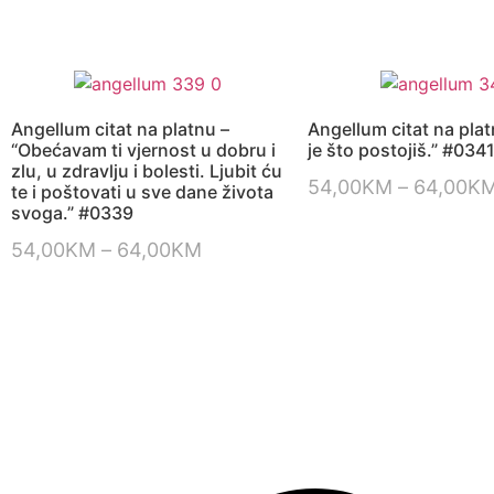
Angellum citat na platnu –
Angellum citat na plat
“Obećavam ti vjernost u dobru i
je što postojiš.” #034
zlu, u zdravlju i bolesti. Ljubit ću
54,00
KM
–
64,00
K
te i poštovati u sve dane života
svoga.” #0339
54,00
KM
–
64,00
KM