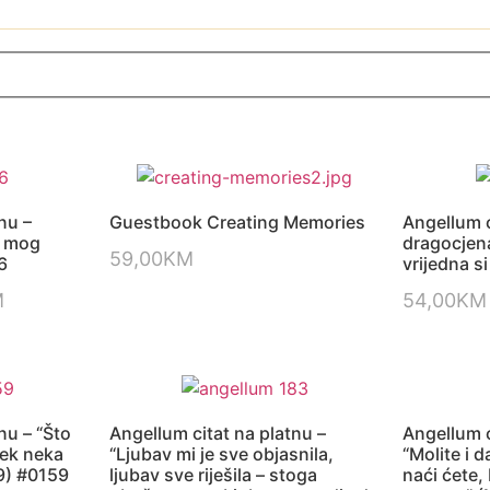
nu –
Guestbook Creating Memories
Angellum c
o mog
dragocjena
59,00
KM
6
vrijedna si
M
54,00
KM
nu – “Što
Angellum citat na platnu –
Angellum c
jek neka
“Ljubav mi je sve objasnila,
“Molite i d
 9) #0159
ljubav sve riješila – stoga
naći ćete, 