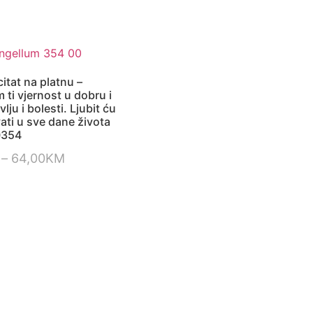
itat na platnu –
ti vjernost u dobru i
vlju i bolesti. Ljubit ću
vati u sve dane života
0354
–
64,00
KM