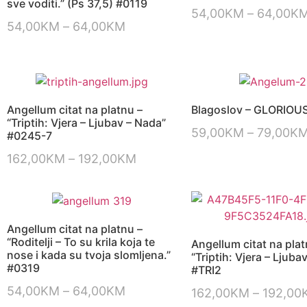
sve voditi.” (Ps 37,5) #0119
54,00
KM
–
64,00
K
54,00
KM
–
64,00
KM
Angellum citat na platnu –
Blagoslov – GLORIOU
“Triptih: Vjera – Ljubav – Nada”
59,00
KM
–
79,00
K
#0245-7
162,00
KM
–
192,00
KM
Angellum citat na platnu –
“Roditelji – To su krila koja te
Angellum citat na plat
nose i kada su tvoja slomljena.”
“Triptih: Vjera – Ljuba
#0319
#TRI2
54,00
KM
–
64,00
KM
162,00
KM
–
192,00