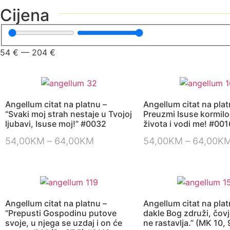
Cijena
54
€
—
204
€
Angellum citat na platnu –
Angellum citat na plat
“Svaki moj strah nestaje u Tvojoj
Preuzmi Isuse kormil
ljubavi, Isuse moj!” #0032
života i vodi me! #001
54,00
KM
–
64,00
KM
54,00
KM
–
64,00
K
Angellum citat na platnu –
Angellum citat na plat
“Prepusti Gospodinu putove
dakle Bog združi, čov
svoje, u njega se uzdaj i on će
ne rastavlja.” (MK 10,