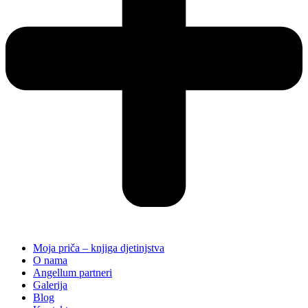
Moja priča – knjiga djetinjstva
O nama
Angellum partneri
Galerija
Blog