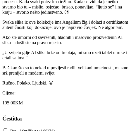
procesu. Kada svaki potez ima težinu. Kada se vidi da je netko
stvarno bio tu – mislio, osjećao, brisao, ponavljao, “ljutio se” i na
kraju – stvorio nešto jedinstveno. 🙂
Svaka slika iz ove kolekcije ima Angellum žig i dolazi s certifikatom
autentičnosti koji dokazuje: ovo je napravio čovjek. Ne algoritam.
Ako ste umorni od savršenih, hladnih i masovno proizvedenih AI
slika – došli ste na pravo mjesto.
„U svijetu gdje AI slika brže od treptaja, mi smo uzeli tablet u ruke i
crtali satima.”
Baš kao što su to nekad u povijesti radili velikani umjetnosti, mi smo
srž prenijeli u moderni svijet.
Ručno. Polako. Ljudski. 🙂
Cijena:
195,00
KM
Čestitka
Dodaj čestitku
(
+
4,00
KM
)