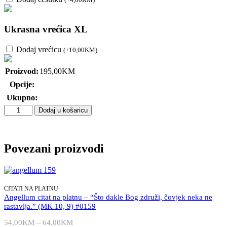
Ukrasna vrećica XL
Dodaj vrećicu
(
+
10,00
KM
)
Proizvod:
195,00
KM
Opcije:
Ukupno:
Angellum
Dodaj u košaricu
"Classic"
kolekcija
-
Posljednja
Povezani proizvodi
večera
slika
na
platnu
CITATI NA PLATNU
50x70cm
Angellum citat na platnu – “Što dakle Bog združi, čovjek neka ne
količina
rastavlja.” (MK 10, 9) #0159
54,00
KM
–
64,00
KM
Raspon