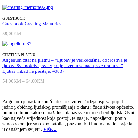
cijena:
od
54,00KM
do
GUESTBOOK
64,00KM
Guestbook Creating Memories
59,00
KM
CITATI NA PLATNU
Angellum citat na platnu – “Ljubav je velikodušna, dobrostiva je
ljubav. Sve pokriva, sve vjeruje, svemu se nada, sve podnosi.”
Ljubav nikad ne prestaje. #0037
54,00
KM
–
64,00
KM
Raspon
cijena:
od
54,00KM
Angellum je nastao kao ‘čudesno stvorena’ ideja, isprva poput
do
jednog običnog ljudskog promišljanja o daru i čudu života općenito,
64,00KM
potom o tome kako se, nažalost, danas sve manje cijeni ljudski život
kao najveća vrijednost koja postoji, te nas je, naposljetku, ponio
zanos vjere, jer smo kao katolici, pozvani biti ljudima nade i svjetla
u današnjem svijetu.
Više…