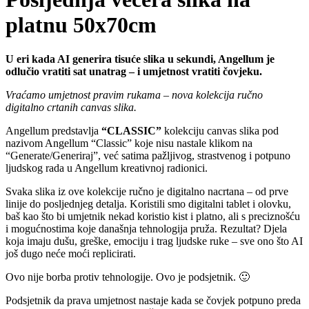
platnu 50x70cm
U eri kada AI generira tisuće slika u sekundi, Angellum je
odlučio vratiti sat unatrag – i umjetnost vratiti čovjeku.
Vraćamo umjetnost pravim rukama – nova kolekcija ručno
digitalno crtanih canvas slika.
Angellum predstavlja
“CLASSIC”
kolekciju canvas slika pod
nazivom Angellum “Classic” koje nisu nastale klikom na
“Generate/Generiraj”, već satima pažljivog, strastvenog i potpuno
ljudskog rada u Angellum kreativnoj radionici.
Svaka slika iz ove kolekcije ručno je digitalno nacrtana – od prve
linije do posljednjeg detalja. Koristili smo digitalni tablet i olovku,
baš kao što bi umjetnik nekad koristio kist i platno, ali s preciznošću
i mogućnostima koje današnja tehnologija pruža. Rezultat? Djela
koja imaju dušu, greške, emociju i trag ljudske ruke – sve ono što AI
još dugo neće moći replicirati.
Ovo nije borba protiv tehnologije. Ovo je podsjetnik. 🙂
Podsjetnik da prava umjetnost nastaje kada se čovjek potpuno preda