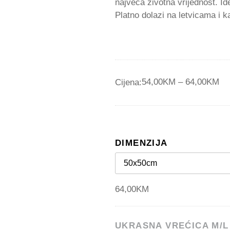
najveća životna vrijednost. I
Platno dolazi na letvicama i 
54,00
KM
–
64,00
KM
Cijena:
DIMENZIJA
64,00
KM
UKRASNA VREĆICA M/L