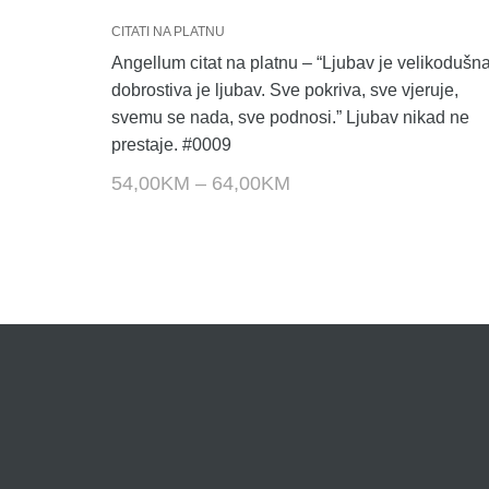
CITATI NA PLATNU
Angellum citat na platnu – “Ljubav je velikodušna
dobrostiva je ljubav. Sve pokriva, sve vjeruje,
svemu se nada, sve podnosi.” Ljubav nikad ne
prestaje. #0009
54,00
KM
–
64,00
KM