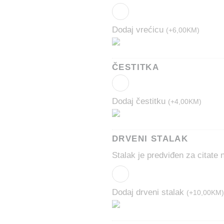
Dodaj vrećicu
(
+
6,00
KM
)
ČESTITKA
Dodaj čestitku
(
+
4,00
KM
)
DRVENI STALAK
Stalak je predviđen za citate
Dodaj drveni stalak
(
+
10,00
KM
)