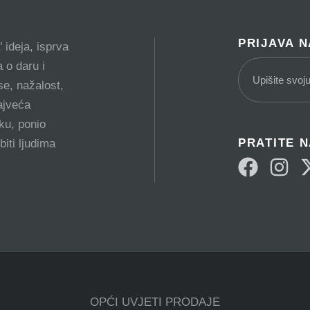
PRIJAVA 
 ideja, isprva
 o daru i
e, nažalost,
ajveća
tku, ponio
PRATITE 
biti ljudima
OPĆI UVJETI PRODAJE