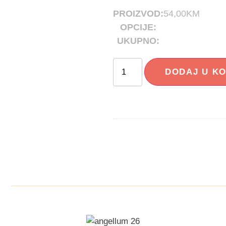
PROIZVOD:
54,00
KM
OPCIJE:
UKUPNO:
DODAJ U K
I