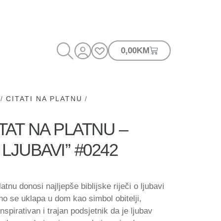
0,00
KM
/
CITATI NA PLATNU
/
AT NA PLATNU –
LJUBAVI” #0242
atnu donosi najljepše biblijske riječi o ljubavi
o se uklapa u dom kao simbol obitelji,
inspirativan i trajan podsjetnik da je ljubav