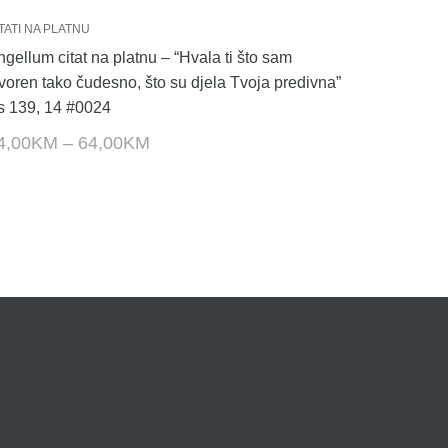
TATI NA PLATNU
gellum citat na platnu – “Hvala ti što sam
tvoren tako čudesno, što su djela Tvoja predivna”
s 139, 14 #0024
4,00
KM
–
64,00
KM