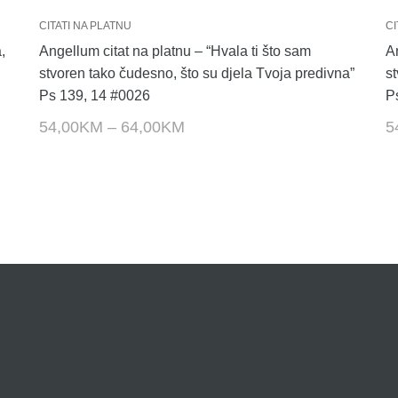
CITATI NA PLATNU
CI
,
Angellum citat na platnu – “Hvala ti što sam
An
stvoren tako čudesno, što su djela Tvoja predivna”
s
Ps 139, 14 #0026
P
54,00
KM
–
64,00
KM
5