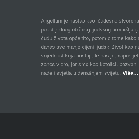
Angellum je nastao kao ‘čudesno stvorena’
poput jednog običnog ljudskog promišljanja
čudu života općenito, potom o tome kako s
danas sve manje cijeni ljudski život kao n
vrijednost koja postoji, te nas je, naposlje
zanos vjere, jer smo kao katolici, pozvani 
nade i svjetla u današnjem svijetu.
Više…