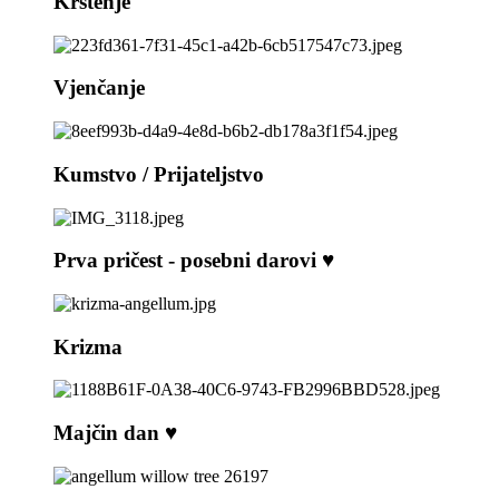
Krštenje
Vjenčanje
Kumstvo / Prijateljstvo
Prva pričest - posebni darovi ♥️
Krizma
Majčin dan ♥️