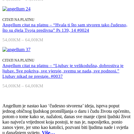
njega
cijena:
izvire
od
život."
54,00KM
#0429
do
CITATI NA PLATNU
količina
64,00KM
Angellum citat na platnu – “Hvala ti što sam stvoren tako čudesno,
što su djela Tvoja predivna” Ps 139, 14 #0024
54,00
KM
–
64,00
KM
Raspon
cijena:
od
54,00KM
do
CITATI NA PLATNU
64,00KM
Angellum citat na platnu – “Ljubav je velikodušna, dobrostiva je
ljubav. Sve pokriva, sve vjeruje, svemu se nada, sve podnosi.”
Ljubav nikad ne prestaje. #0037
54,00
KM
–
64,00
KM
Raspon
cijena:
od
54,00KM
Angellum je nastao kao ‘čudesno stvorena’ ideja, isprva poput
do
jednog običnog ljudskog promišljanja o daru i čudu života općenito,
64,00KM
potom o tome kako se, nažalost, danas sve manje cijeni ljudski život
kao najveća vrijednost koja postoji, te nas je, naposljetku, ponio
zanos vjere, jer smo kao katolici, pozvani biti ljudima nade i svjetla
u današnjem svijetu.
Više…