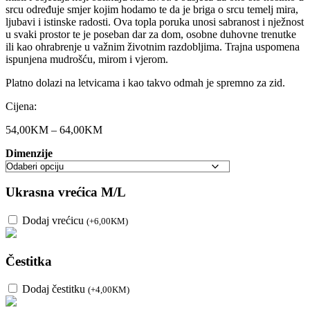
srcu određuje smjer kojim hodamo te da je briga o srcu temelj mira,
ljubavi i istinske radosti. Ova topla poruka unosi sabranost i nježnost
u svaki prostor te je poseban dar za dom, osobne duhovne trenutke
ili kao ohrabrenje u važnim životnim razdobljima. Trajna uspomena
ispunjena mudrošću, mirom i vjerom.
Platno dolazi na letvicama i kao takvo odmah je spremno za zid.
Cijena:
54,00
KM
–
64,00
KM
Raspon
cijena:
Dimenzije
od
54,00KM
do
Ukrasna vrećica M/L
64,00KM
Dodaj vrećicu
(
+
6,00
KM
)
Čestitka
Dodaj čestitku
(
+
4,00
KM
)