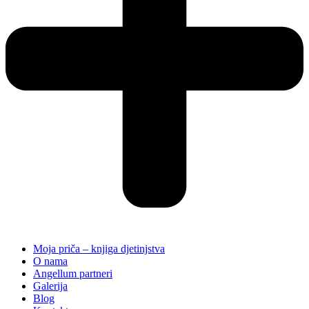
Moja priča – knjiga djetinjstva
O nama
Angellum partneri
Galerija
Blog