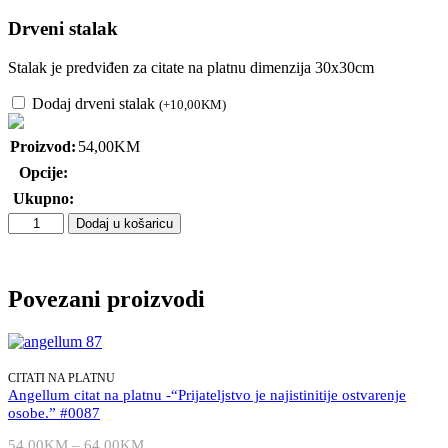
Drveni stalak
Stalak je predviđen za citate na platnu dimenzija 30x30cm
Dodaj drveni stalak
(
+
10,00
KM
)
Proizvod:
54,00
KM
Opcije:
Ukupno:
Angellum
Dodaj u košaricu
citat
na
platnu
–
Povezani proizvodi
“A
svrh
svega,
čuvaj
CITATI NA PLATNU
svoje
Angellum citat na platnu -“Prijateljstvo je najistinitije ostvarenje
srce,
osobe.” #0087
jer
iz
54,00
KM
–
64,00
KM
Raspon