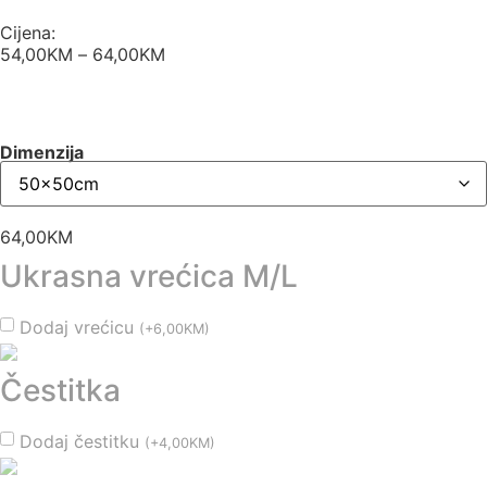
Cijena:
54,00
KM
–
64,00
KM
Dimenzija
64,00
KM
Ukrasna vrećica M/L
Dodaj vrećicu
(
+
6,00
KM
)
Čestitka
Dodaj čestitku
(
+
4,00
KM
)