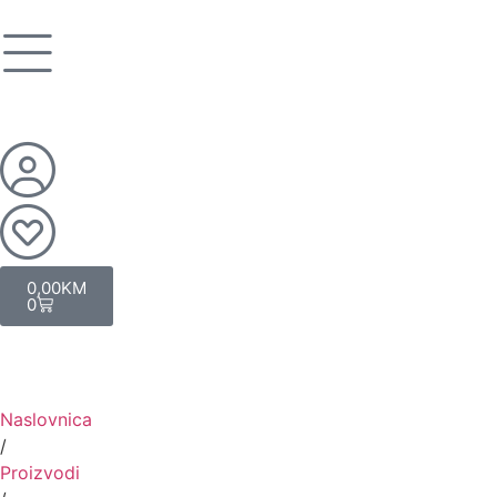
0,00
KM
0
Naslovnica
/
Proizvodi