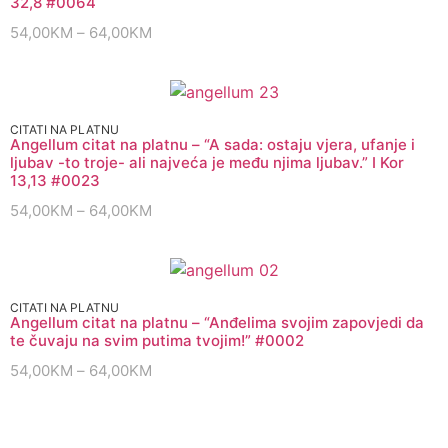
32,8 #0064
54,00
KM
–
64,00
KM
CITATI NA PLATNU
Angellum citat na platnu – “A sada: ostaju vjera, ufanje i
ljubav -to troje- ali najveća je među njima ljubav.” I Kor
13,13 #0023
54,00
KM
–
64,00
KM
CITATI NA PLATNU
Angellum citat na platnu – “Anđelima svojim zapovjedi da
te čuvaju na svim putima tvojim!” #0002
54,00
KM
–
64,00
KM