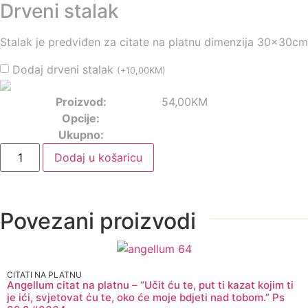
Drveni stalak
Stalak je predviđen za citate na platnu dimenzija 30x30cm
Dodaj drveni stalak
(
+
10,00
KM
)
Proizvod:
54,00
KM
Opcije:
Ukupno:
Dodaj u košaricu
Povezani proizvodi
CITATI NA PLATNU
Angellum citat na platnu – “Učit ću te, put ti kazat kojim ti
je ići, svjetovat ću te, oko će moje bdjeti nad tobom.” Ps