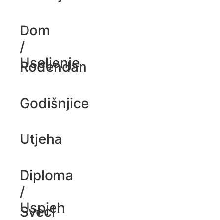
Dom
/
Useljenje
Rođendan
Godišnjice
Utjeha
Diploma
/
Uspjeh
Sveci