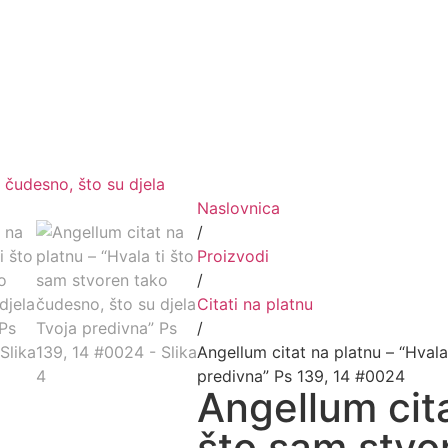
Naslovnica
/
Proizvodi
/
Citati na platnu
/
Angellum citat na platnu – “Hvala
predivna” Ps 139, 14 #0024
Angellum cita
što sam stvo