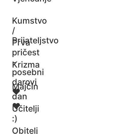
Kumstvo
/
Prijateljstvo
Prva
pričest
-
Krizma
posebni
darovi
Majčin
♥️
dan
♥️
Učitelji
:)
Obitelj