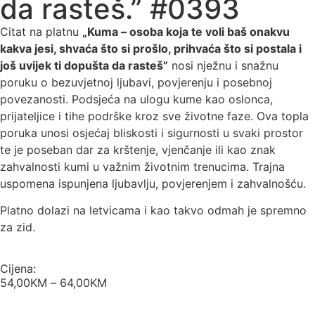
da rasteš.” #0393
Citat na platnu
„Kuma – osoba koja te voli baš onakvu
kakva jesi, shvaća što si prošlo, prihvaća što si postala i
još uvijek ti dopušta da rasteš”
nosi nježnu i snažnu
poruku o bezuvjetnoj ljubavi, povjerenju i posebnoj
povezanosti. Podsjeća na ulogu kume kao oslonca,
prijateljice i tihe podrške kroz sve životne faze. Ova topla
poruka unosi osjećaj bliskosti i sigurnosti u svaki prostor
te je poseban dar za krštenje, vjenčanje ili kao znak
zahvalnosti kumi u važnim životnim trenucima. Trajna
uspomena ispunjena ljubavlju, povjerenjem i zahvalnošću.
Platno dolazi na letvicama i kao takvo odmah je spremno
za zid.
Cijena:
54,00
KM
–
64,00
KM