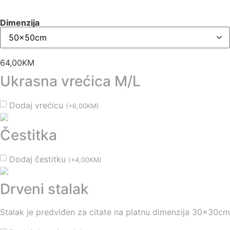
Dimenzija
64,00
KM
Ukrasna vrećica M/L
Dodaj vrećicu
(
+
6,00
KM
)
Čestitka
Dodaj čestitku
(
+
4,00
KM
)
Drveni stalak
Stalak je predviđen za citate na platnu dimenzija 30x30cm