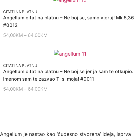
CITATI NA PLATNU
Angellum citat na platnu – Ne boj se, samo vjeruj! Mk 5,36
#0012
54,00
KM
–
64,00
KM
CITATI NA PLATNU
Angellum citat na platnu – Ne boj se jer ja sam te otkupio.
Imenom sam te zazvao Ti si moja! #0011
54,00
KM
–
64,00
KM
Angellum je nastao kao ‘čudesno stvorena’ ideja, isprva