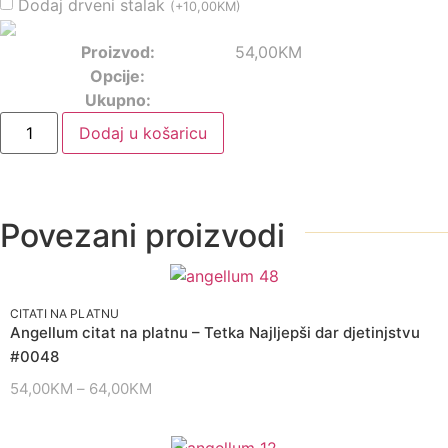
Dodaj drveni stalak
(
+
10,00
KM
)
Proizvod:
54,00
KM
Opcije:
Ukupno:
Dodaj u košaricu
Povezani proizvodi
CITATI NA PLATNU
Angellum citat na platnu – Tetka Najljepši dar djetinjstvu
#0048
54,00
KM
–
64,00
KM