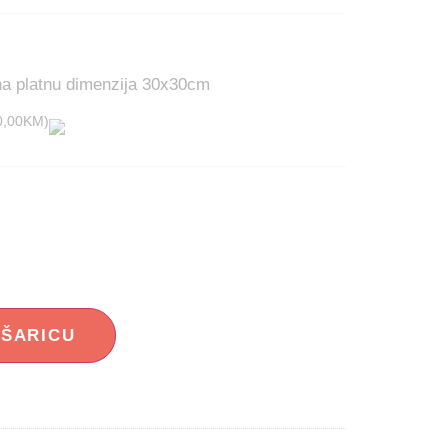
 na platnu dimenzija 30x30cm
0,00
KM
)
OŠARICU