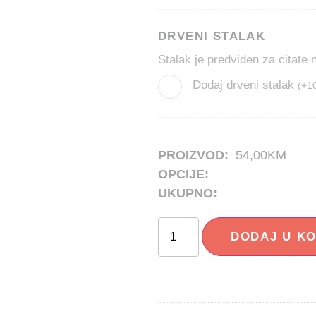
DRVENI STALAK
Stalak je predviđen za citate
Dodaj drveni stalak
(
+
1
PROIZVOD:
54,00
KM
OPCIJE:
UKUPNO:
DODAJ U K