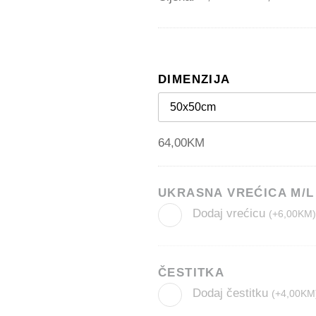
DIMENZIJA
64,00
KM
UKRASNA VREĆICA M/L
Dodaj vrećicu
(
+
6,00
KM
)
ČESTITKA
Dodaj čestitku
(
+
4,00
KM