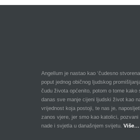
Angellum je nastao kao ‘čudesno stvorena’
poput jednog običnog ljudskog promišljanja
čudu života općenito, potom o tome kako s
danas sve manje cijeni ljudski život kao n
vrijednost koja postoji, te nas je, naposlje
zanos vjere, jer smo kao katolici, pozvani 
nade i svjetla u današnjem svijetu.
Više…