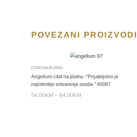
POVEZANI PROIZVOD
CITATI NA PLATNU
Angellum citat na platnu -“Prijateljstvo je
najistinitije ostvarenje osobe.” #0087
54,00
KM
–
64,00
KM