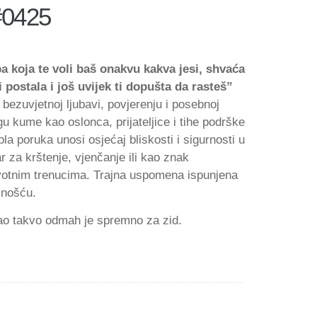
#0425
 koja te voli baš onakvu kakva jesi, shvaća
i postala i još uvijek ti dopušta da rasteš”
bezuvjetnoj ljubavi, povjerenju i posebnoj
u kume kao oslonca, prijateljice i tihe podrške
la poruka unosi osjećaj bliskosti i sigurnosti u
r za krštenje, vjenčanje ili kao znak
votnim trenucima. Trajna uspomena ispunjena
lnošću.
kao takvo odmah je spremno za zid.