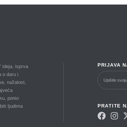
PRIJAVA 
 ideja, isprva
 o daru i
e, nažalost,
ajveća
tku, ponio
PRATITE 
biti ljudima