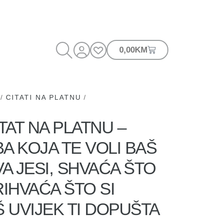
0,00
KM
/
CITATI NA PLATNU
/
AT NA PLATNU –
A KOJA TE VOLI BAŠ
A JESI, SHVAĆA ŠTO
RIHVAĆA ŠTO SI
Š UVIJEK TI DOPUŠTA