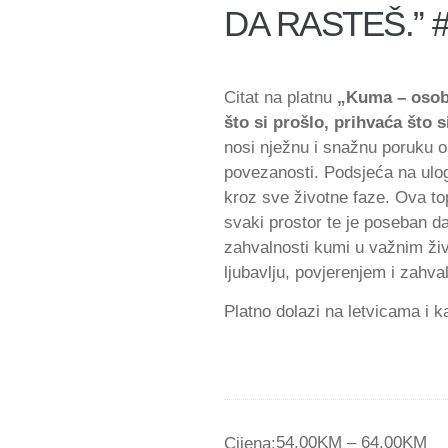
DA RASTEŠ.” 
Citat na platnu
„Kuma – osoba
što si prošlo, prihvaća što s
nosi nježnu i snažnu poruku o 
povezanosti. Podsjeća na ulog
kroz sve životne faze. Ova top
svaki prostor te je poseban da
zahvalnosti kumi u važnim ži
ljubavlju, povjerenjem i zahva
Platno dolazi na letvicama i 
54,00
KM
–
64,00
KM
Cijena: