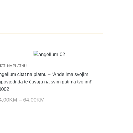
TATI NA PLATNU
ngellum citat na platnu – “Anđelima svojim
apovjedi da te čuvaju na svim putima tvojim!”
0002
4,00
KM
–
64,00
KM