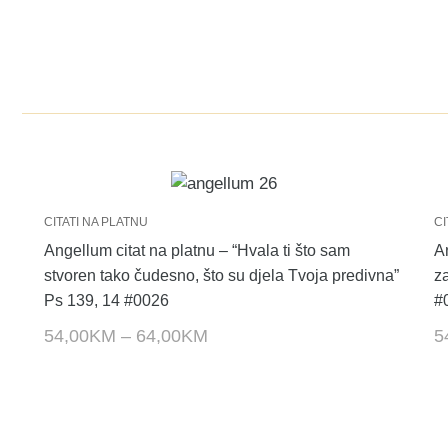
I
CITATI NA PLATNU
CI
Angellum citat na platnu – “Hvala ti što sam
A
stvoren tako čudesno, što su djela Tvoja predivna”
z
Ps 139, 14 #0026
#
54,00
KM
–
64,00
KM
5