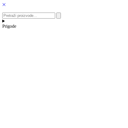
Idi
na
sadržaj
Pretraži
proizvode…
Prigode