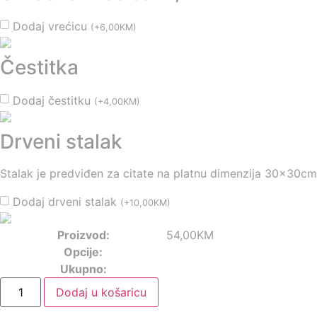
Dodaj vrećicu
(
+
6,00
KM
)
Čestitka
Dodaj čestitku
(
+
4,00
KM
)
Drveni stalak
Stalak je predviđen za citate na platnu dimenzija 30x30cm
Dodaj drveni stalak
(
+
10,00
KM
)
Proizvod:
54,00
KM
Opcije:
Ukupno:
Dodaj u košaricu