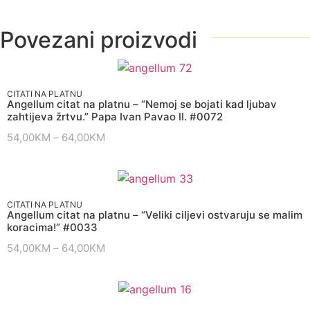
Povezani proizvodi
CITATI NA PLATNU
Angellum citat na platnu – “Nemoj se bojati kad ljubav
zahtijeva žrtvu.” Papa Ivan Pavao II. #0072
54,00
KM
–
64,00
KM
CITATI NA PLATNU
Angellum citat na platnu – “Veliki ciljevi ostvaruju se malim
koracima!” #0033
54,00
KM
–
64,00
KM