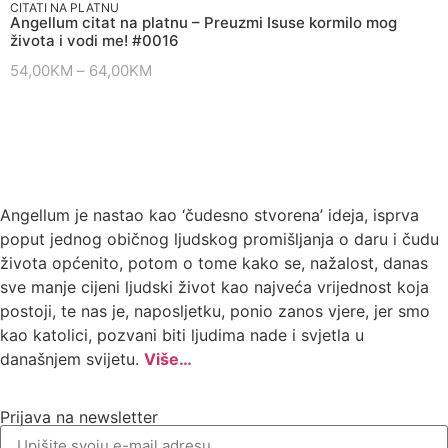
CITATI NA PLATNU
Angellum citat na platnu – Preuzmi Isuse kormilo mog
života i vodi me! #0016
54,00
KM
–
64,00
KM
Angellum je nastao kao ‘čudesno stvorena’ ideja, isprva
poput jednog običnog ljudskog promišljanja o daru i čudu
života općenito, potom o tome kako se, nažalost, danas
sve manje cijeni ljudski život kao najveća vrijednost koja
postoji, te nas je, naposljetku, ponio zanos vjere, jer smo
kao katolici, pozvani biti ljudima nade i svjetla u
današnjem svijetu.
Više…
Prijava na newsletter