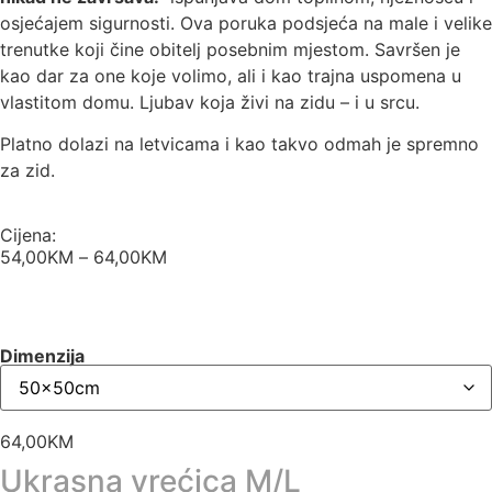
osjećajem sigurnosti. Ova poruka podsjeća na male i velike
trenutke koji čine obitelj posebnim mjestom. Savršen je
kao dar za one koje volimo, ali i kao trajna uspomena u
vlastitom domu. Ljubav koja živi na zidu – i u srcu.
Platno dolazi na letvicama i kao takvo odmah je spremno
za zid.
Cijena:
54,00
KM
–
64,00
KM
Dimenzija
64,00
KM
Ukrasna vrećica M/L