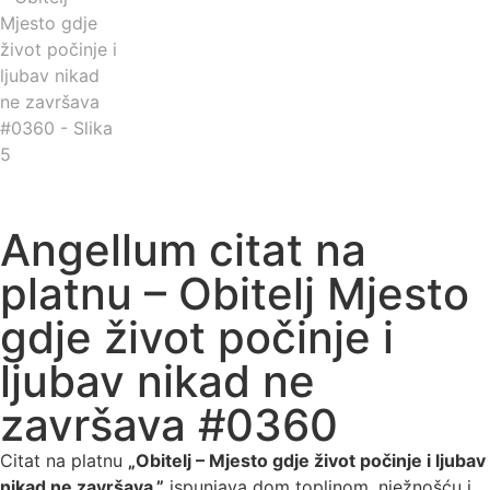
Angellum citat na
platnu – Obitelj Mjesto
gdje život počinje i
ljubav nikad ne
završava #0360
Citat na platnu
„Obitelj – Mjesto gdje život počinje i ljubav
nikad ne završava.”
ispunjava dom toplinom, nježnošću i