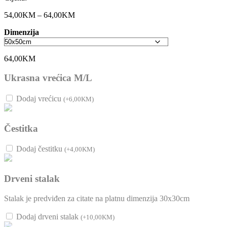
54,00
KM
–
64,00
KM
Raspon
cijena:
Dimenzija
od
54,00KM
do
64,00
KM
64,00KM
Ukrasna vrećica M/L
Dodaj vrećicu
(
+
6,00
KM
)
Čestitka
Dodaj čestitku
(
+
4,00
KM
)
Drveni stalak
Stalak je predviđen za citate na platnu dimenzija 30x30cm
Dodaj drveni stalak
(
+
10,00
KM
)