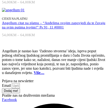
54,00
KM
–
64,00
KM
Raspon
svetije
cijena:
ni
od
korisnije.”
54,00KM
Sv.
do
CITATI NA PLATNU
Augustin
64,00KM
Angellum citat na platnu – “Anđelima svojim zapovjedi da te čuvaju
#0129
na svim putima tvojim!” Ps 91, 11 #0001
količina
54,00
KM
–
64,00
KM
Raspon
cijena:
od
54,00KM
Angellum je nastao kao ‘čudesno stvorena’ ideja, isprva poput
do
jednog običnog ljudskog promišljanja o daru i čudu života općenito,
64,00KM
potom o tome kako se, nažalost, danas sve manje cijeni ljudski život
kao najveća vrijednost koja postoji, te nas je, naposljetku, ponio
zanos vjere, jer smo kao katolici, pozvani biti ljudima nade i svjetla
u današnjem svijetu.
Više…
Prijava na newsletter
Email
Dodaj me!
Pratite nas na društvenim mrežama
Facebook