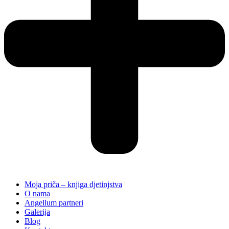
Moja priča – knjiga djetinjstva
O nama
Angellum partneri
Galerija
Blog