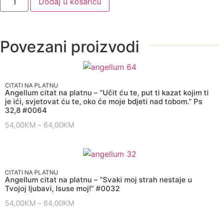
Dodaj u košaricu
Povezani proizvodi
CITATI NA PLATNU
Angellum citat na platnu – “Učit ću te, put ti kazat kojim ti
je ići, svjetovat ću te, oko će moje bdjeti nad tobom.” Ps
32,8 #0064
54,00
KM
–
64,00
KM
CITATI NA PLATNU
Angellum citat na platnu – “Svaki moj strah nestaje u
Tvojoj ljubavi, Isuse moj!” #0032
54,00
KM
–
64,00
KM