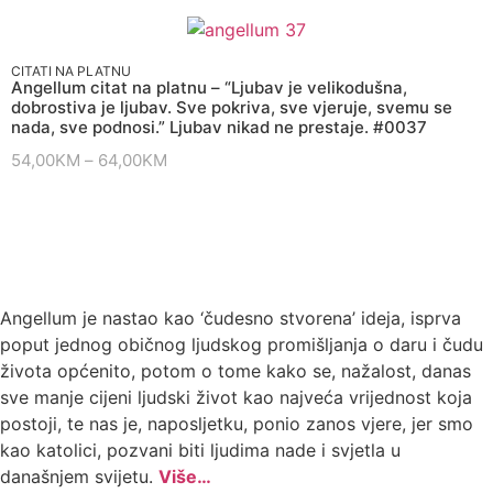
CITATI NA PLATNU
Angellum citat na platnu – “Ljubav je velikodušna,
dobrostiva je ljubav. Sve pokriva, sve vjeruje, svemu se
nada, sve podnosi.” Ljubav nikad ne prestaje. #0037
54,00
KM
–
64,00
KM
Angellum je nastao kao ‘čudesno stvorena’ ideja, isprva
poput jednog običnog ljudskog promišljanja o daru i čudu
života općenito, potom o tome kako se, nažalost, danas
sve manje cijeni ljudski život kao najveća vrijednost koja
postoji, te nas je, naposljetku, ponio zanos vjere, jer smo
kao katolici, pozvani biti ljudima nade i svjetla u
današnjem svijetu.
Više…