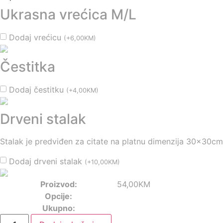
Ukrasna vrećica M/L
Dodaj vrećicu
(
+
6,00
KM
)
Čestitka
Dodaj čestitku
(
+
4,00
KM
)
Drveni stalak
Stalak je predviđen za citate na platnu dimenzija 30x30cm
Dodaj drveni stalak
(
+
10,00
KM
)
Proizvod:
54,00
KM
Opcije:
Ukupno: