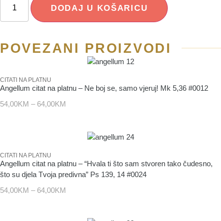
DODAJ U KOŠARICU
POVEZANI PROIZVODI
CITATI NA PLATNU
Angellum citat na platnu – Ne boj se, samo vjeruj! Mk 5,36 #0012
54,00
KM
–
64,00
KM
CITATI NA PLATNU
Angellum citat na platnu – “Hvala ti što sam stvoren tako čudesno,
što su djela Tvoja predivna” Ps 139, 14 #0024
54,00
KM
–
64,00
KM