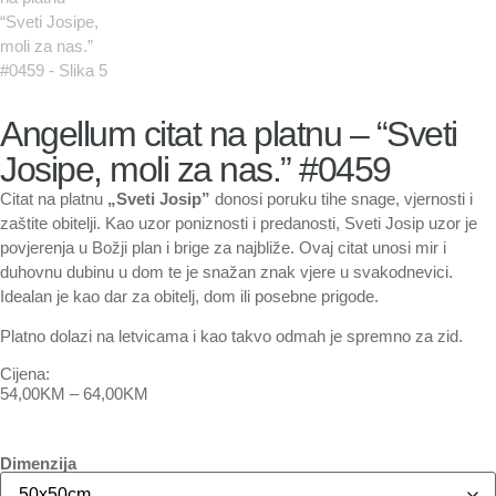
Angellum citat na platnu – “Sveti
Josipe, moli za nas.” #0459
Citat na platnu
„Sveti Josip”
donosi poruku tihe snage, vjernosti i
zaštite obitelji. Kao uzor poniznosti i predanosti, Sveti Josip uzor je
povjerenja u Božji plan i brige za najbliže. Ovaj citat unosi mir i
duhovnu dubinu u dom te je snažan znak vjere u svakodnevici.
Idealan je kao dar za obitelj, dom ili posebne prigode.
Platno dolazi na letvicama i kao takvo odmah je spremno za zid.
Cijena:
54,00
KM
–
64,00
KM
Dimenzija