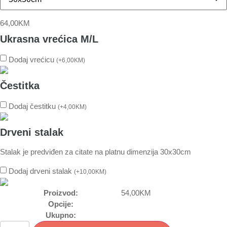
64,00
KM
Ukrasna vrećica M/L
Dodaj vrećicu
(
+
6,00
KM
)
Čestitka
Dodaj čestitku
(
+
4,00
KM
)
Drveni stalak
Stalak je predviđen za citate na platnu dimenzija 30x30cm
Dodaj drveni stalak
(
+
10,00
KM
)
Proizvod:
54,00
KM
Opcije:
Ukupno: