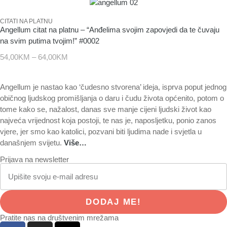
CITATI NA PLATNU
Angellum citat na platnu – “Anđelima svojim zapovjedi da te čuvaju
na svim putima tvojim!” #0002
54,00
KM
–
64,00
KM
Angellum je nastao kao ‘čudesno stvorena’ ideja, isprva poput jednog
običnog ljudskog promišljanja o daru i čudu života općenito, potom o
tome kako se, nažalost, danas sve manje cijeni ljudski život kao
najveća vrijednost koja postoji, te nas je, naposljetku, ponio zanos
vjere, jer smo kao katolici, pozvani biti ljudima nade i svjetla u
današnjem svijetu.
Više…
Prijava na newsletter
DODAJ ME!
Pratite nas na društvenim mrežama