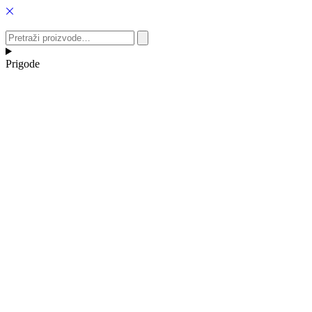
Idi
na
sadržaj
Pretraži
proizvode…
Prigode