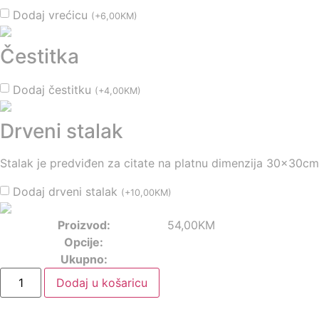
Dodaj vrećicu
(
+
6,00
KM
)
Čestitka
Dodaj čestitku
(
+
4,00
KM
)
Drveni stalak
Stalak je predviđen za citate na platnu dimenzija 30x30cm
Dodaj drveni stalak
(
+
10,00
KM
)
Proizvod:
54,00
KM
Opcije:
Ukupno:
Dodaj u košaricu