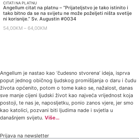
CITATI NA PLATNU
Angellum citat na platnu – “Prijateljstvo je tako istinito i
tako bitno da se na svijetu ne može poželjeti ništa svetije
ni korisnije.” Sv. Augustin #0034
54,00
KM
–
64,00
KM
Angellum je nastao kao ‘čudesno stvorena’ ideja, isprva
poput jednog običnog ljudskog promišljanja o daru i čudu
života općenito, potom o tome kako se, nažalost, danas
sve manje cijeni ljudski život kao najveća vrijednost koja
postoji, te nas je, naposljetku, ponio zanos vjere, jer smo
kao katolici, pozvani biti ljudima nade i svjetla u
današnjem svijetu.
Više…
Prijava na newsletter