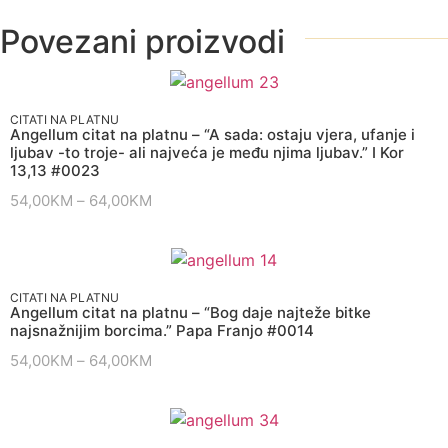
Povezani proizvodi
CITATI NA PLATNU
Angellum citat na platnu – “A sada: ostaju vjera, ufanje i
ljubav -to troje- ali najveća je među njima ljubav.” I Kor
13,13 #0023
54,00
KM
–
64,00
KM
CITATI NA PLATNU
Angellum citat na platnu – “Bog daje najteže bitke
najsnažnijim borcima.” Papa Franjo #0014
54,00
KM
–
64,00
KM