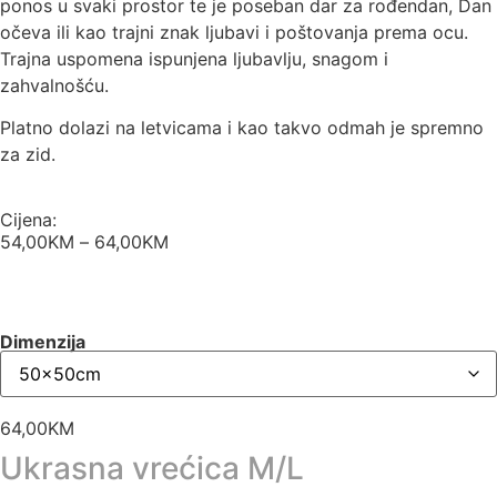
ponos u svaki prostor te je poseban dar za rođendan, Dan
očeva ili kao trajni znak ljubavi i poštovanja prema ocu.
Trajna uspomena ispunjena ljubavlju, snagom i
zahvalnošću.
Platno dolazi na letvicama i kao takvo odmah je spremno
za zid.
Cijena:
54,00
KM
–
64,00
KM
Dimenzija
64,00
KM
Ukrasna vrećica M/L