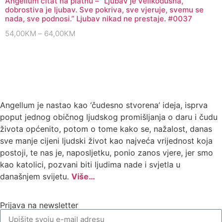
Angellum citat na platnu – “Ljubav je velikodušna,
dobrostiva je ljubav. Sve pokriva, sve vjeruje, svemu se
nada, sve podnosi.” Ljubav nikad ne prestaje. #0037
54,00
KM
–
64,00
KM
Angellum je nastao kao ‘čudesno stvorena’ ideja, isprva
poput jednog običnog ljudskog promišljanja o daru i čudu
života općenito, potom o tome kako se, nažalost, danas
sve manje cijeni ljudski život kao najveća vrijednost koja
postoji, te nas je, naposljetku, ponio zanos vjere, jer smo
kao katolici, pozvani biti ljudima nade i svjetla u
današnjem svijetu.
Više…
Prijava na newsletter