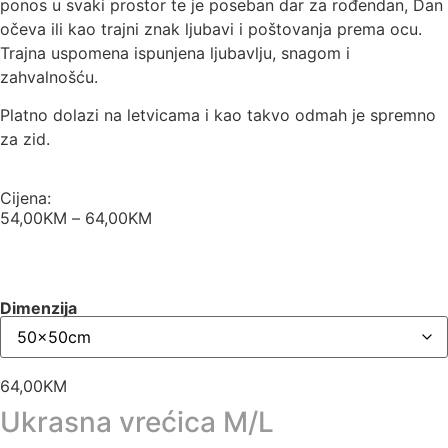
ponos u svaki prostor te je poseban dar za rođendan, Dan
očeva ili kao trajni znak ljubavi i poštovanja prema ocu.
Trajna uspomena ispunjena ljubavlju, snagom i
zahvalnošću.
Platno dolazi na letvicama i kao takvo odmah je spremno
za zid.
Cijena:
54,00
KM
–
64,00
KM
Dimenzija
64,00
KM
Ukrasna vrećica M/L