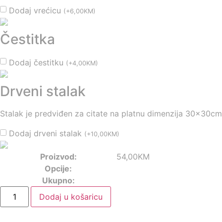
Dodaj vrećicu
(
+
6,00
KM
)
Čestitka
Dodaj čestitku
(
+
4,00
KM
)
Drveni stalak
Stalak je predviđen za citate na platnu dimenzija 30x30cm
Dodaj drveni stalak
(
+
10,00
KM
)
Proizvod:
54,00
KM
Opcije:
Ukupno:
Dodaj u košaricu