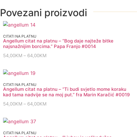
Povezani proizvodi
CITATI NA PLATNU
Angellum citat na platnu – “Bog daje najteže bitke
najsnažnijim borcima.” Papa Franjo #0014
54,00
KM
–
64,00
KM
CITATI NA PLATNU
Angellum citat na platnu – “Ti budi svjetlo mome koraku
kad tama nadvije se na moj put.” fra Marin Karačić #0019
54,00
KM
–
64,00
KM
CITATI NA PLATNU