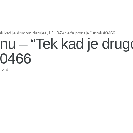
“Tek kad je drugom daruješ, LJUBAV veća postaje.” #fmk #0466
atnu – “Tek kad je dr
#0466
 zid.