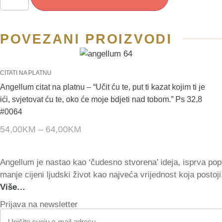
POVEZANI PROIZVODI
CITATI NA PLATNU
Angellum citat na platnu – “Učit ću te, put ti kazat kojim ti je
ići, svjetovat ću te, oko će moje bdjeti nad tobom.” Ps 32,8
#0064
54,00
KM
–
64,00
KM
Angellum je nastao kao ‘čudesno stvorena’ ideja, isprva pop
manje cijeni ljudski život kao najveća vrijednost koja postoji
Više…
Prijava na newsletter