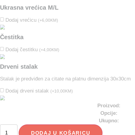
Ukrasna vrećica M/L
Dodaj vrećicu
(
+
6,00
KM
)
Čestitka
Dodaj čestitku
(
+
4,00
KM
)
Drveni stalak
Stalak je predviđen za citate na platnu dimenzija 30x30cm
Dodaj drveni stalak
(
+
10,00
KM
)
Proizvod:
Opcije:
Ukupno:
DODAJ U KOŠARICU