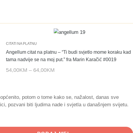
CITATI NA PLATNU
Angellum citat na platnu – “Ti budi svjetlo mome koraku kad
tama nadvije se na moj put.” fra Marin Karačić #0019
54,00
KM
–
64,00
KM
a općenito, potom o tome kako se, nažalost, danas sve
ici, pozvani biti ljudima nade i svjetla u današnjem svijetu.