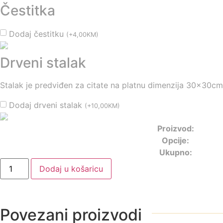
Čestitka
Dodaj čestitku
(
+
4,00
KM
)
Drveni stalak
Stalak je predviđen za citate na platnu dimenzija 30x30cm
Dodaj drveni stalak
(
+
10,00
KM
)
Proizvod:
Opcije:
Ukupno:
Dodaj u košaricu
Povezani proizvodi