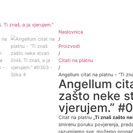
Naslovnica
/
Proizvodi
/
Citati na platnu
/
Angellum citat na platnu – “Ti zna
Angellum cita
zašto neke stv
vjerujem.” #
Citat na platnu
„Ti znaš zašto nek
smirenu poruku povjerenja, preda
razumijemo sve, možemo pronaći 