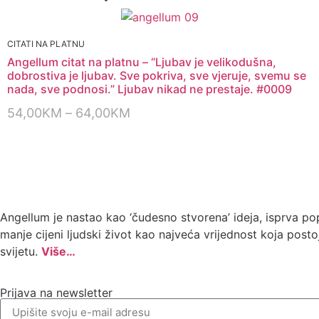
CITATI NA PLATNU
Angellum citat na platnu – “Ljubav je velikodušna,
dobrostiva je ljubav. Sve pokriva, sve vjeruje, svemu se
nada, sve podnosi.” Ljubav nikad ne prestaje. #0009
54,00
KM
–
64,00
KM
Angellum je nastao kao ‘čudesno stvorena’ ideja, isprva p
manje cijeni ljudski život kao najveća vrijednost koja postoj
svijetu.
Više…
Prijava na newsletter