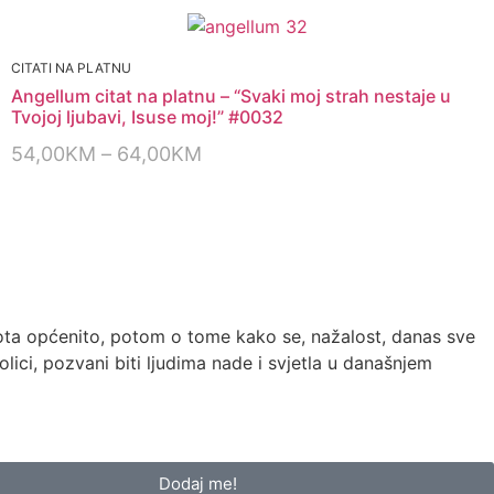
CITATI NA PLATNU
Angellum citat na platnu – “Svaki moj strah nestaje u
Tvojoj ljubavi, Isuse moj!” #0032
54,00
KM
–
64,00
KM
vota općenito, potom o tome kako se, nažalost, danas sve
olici, pozvani biti ljudima nade i svjetla u današnjem
Dodaj me!