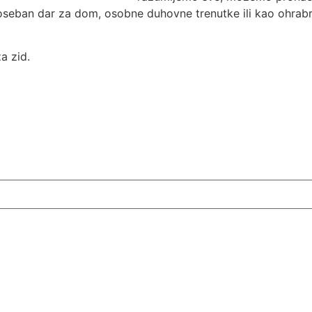
e poseban dar za dom, osobne duhovne trenutke ili kao ohrab
a zid.