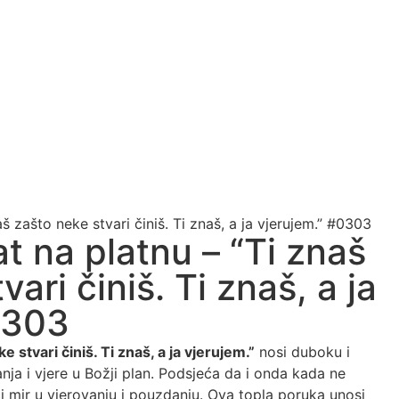
š zašto neke stvari činiš. Ti znaš, a ja vjerujem.” #0303
t na platnu – “Ti znaš
ari činiš. Ti znaš, a ja
0303
e stvari činiš. Ti znaš, a ja vjerujem.”
nosi duboku i
nja i vjere u Božji plan. Podsjeća da i onda kada ne
mir u vjerovanju i pouzdanju. Ova topla poruka unosi