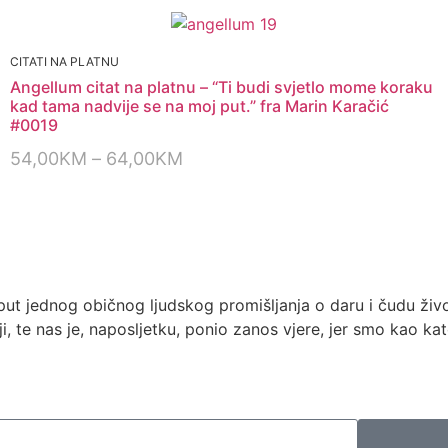
CITATI NA PLATNU
Angellum citat na platnu – “Ti budi svjetlo mome koraku
kad tama nadvije se na moj put.” fra Marin Karačić
#0019
54,00
KM
–
64,00
KM
oput jednog običnog ljudskog promišljanja o daru i čudu ži
i, te nas je, naposljetku, ponio zanos vjere, jer smo kao kat