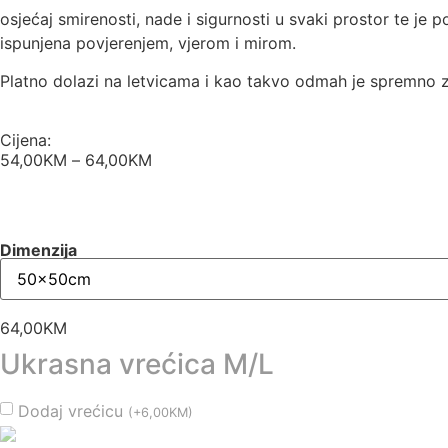
osjećaj smirenosti, nade i sigurnosti u svaki prostor te j
ispunjena povjerenjem, vjerom i mirom.
Platno dolazi na letvicama i kao takvo odmah je spremno z
Cijena:
54,00
KM
–
64,00
KM
Dimenzija
64,00
KM
Ukrasna vrećica M/L
Dodaj vrećicu
(
+
6,00
KM
)