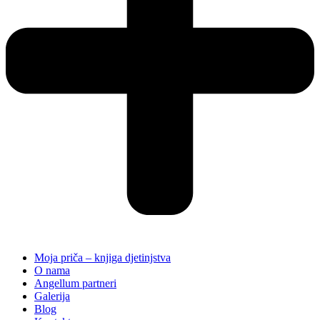
Moja priča – knjiga djetinjstva
O nama
Angellum partneri
Galerija
Blog