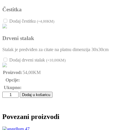
Čestitka
Dodaj čestitku
(
+
4,00
KM
)
Drveni stalak
Stalak je predviđen za citate na platnu dimenzija 30x30cm
Dodaj drveni stalak
(
+
10,00
KM
)
Proizvod:
54,00
KM
Opcije:
Ukupno:
Angellum
Dodaj u košaricu
citat
na
platnu
–
Povezani proizvodi
“Tu
sam