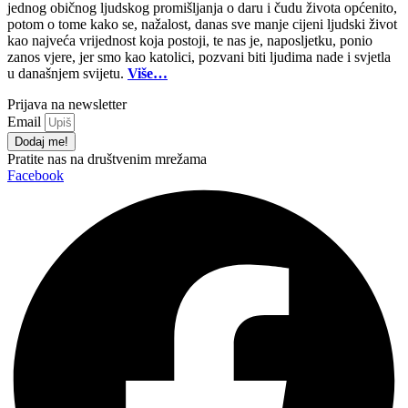
jednog običnog ljudskog promišljanja o daru i čudu života općenito,
64,00KM
potom o tome kako se, nažalost, danas sve manje cijeni ljudski život
kao najveća vrijednost koja postoji, te nas je, naposljetku, ponio
zanos vjere, jer smo kao katolici, pozvani biti ljudima nade i svjetla
u današnjem svijetu.
Više…
Prijava na newsletter
Email
Dodaj me!
Pratite nas na društvenim mrežama
Facebook