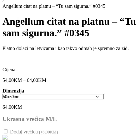
/
Angellum citat na platnu – “Tu sam sigurna.” #0345
Angellum citat na platnu – “Tu
sam sigurna.” #0345
Platno dolazi na letvicama i kao takvo odmah je spremno za zid.
Cijena:
54,00
KM
–
64,00
KM
Raspon
cijena:
Dimenzija
od
54,00KM
do
64,00
KM
64,00KM
Ukrasna vrećica M/L
Dodaj vrećicu
(
+
6,00
KM
)