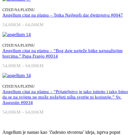
sigurna.”
#0345
CITATI NA PLATNU
količina
Angellum citat na platnu – Tetka Najljepši dar djetinjstvu #0047
54,00
KM
–
64,00
KM
Raspon
cijena:
od
54,00KM
do
CITATI NA PLATNU
64,00KM
Angellum citat na platnu – “Bog daje najteže bitke najsnažnijim
borcima.” Papa Franjo #0014
54,00
KM
–
64,00
KM
Raspon
cijena:
od
54,00KM
do
CITATI NA PLATNU
64,00KM
Angellum citat na platnu – “Prijateljstvo je tako istinito i tako bitno
da se na svijetu ne može poželjeti ništa svetije ni korisnije.” Sv.
Augustin #0034
54,00
KM
–
64,00
KM
Raspon
cijena:
od
54,00KM
Angellum je nastao kao ‘čudesno stvorena’ ideja, isprva poput
do