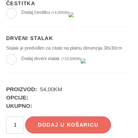
ČESTITKA
Dodaj čestitku
(
+
4,00
KM
)
DRVENI STALAK
Stalak je predviđen za citate na platnu dimenzija 30x30cm
Dodaj drveni stalak
(
+
10,00
KM
)
PROIZVOD:
54,00
KM
OPCIJE:
UKUPNO:
DODAJ U KOŠARICU