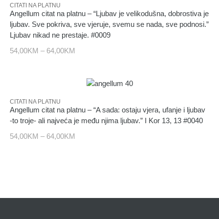
CITATI NA PLATNU
Angellum citat na platnu – “Ljubav je velikodušna, dobrostiva je
ljubav. Sve pokriva, sve vjeruje, svemu se nada, sve podnosi.”
Ljubav nikad ne prestaje. #0009
54,00
KM
–
64,00
KM
CITATI NA PLATNU
Angellum citat na platnu – “A sada: ostaju vjera, ufanje i ljubav
-to troje- ali najveća je među njima ljubav.” I Kor 13, 13 #0040
54,00
KM
–
64,00
KM