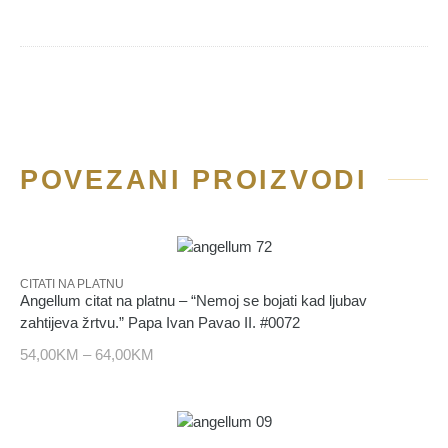
POVEZANI PROIZVODI
CITATI NA PLATNU
Angellum citat na platnu – “Nemoj se bojati kad ljubav
zahtijeva žrtvu.” Papa Ivan Pavao II. #0072
54,00
KM
–
64,00
KM