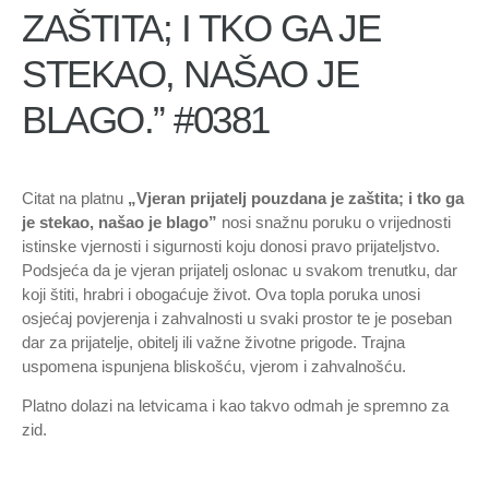
ZAŠTITA; I TKO GA JE
STEKAO, NAŠAO JE
BLAGO.” #0381
Citat na platnu
„Vjeran prijatelj pouzdana je zaštita; i tko ga
je stekao, našao je blago”
nosi snažnu poruku o vrijednosti
istinske vjernosti i sigurnosti koju donosi pravo prijateljstvo.
Podsjeća da je vjeran prijatelj oslonac u svakom trenutku, dar
koji štiti, hrabri i obogaćuje život. Ova topla poruka unosi
osjećaj povjerenja i zahvalnosti u svaki prostor te je poseban
dar za prijatelje, obitelj ili važne životne prigode. Trajna
uspomena ispunjena bliskošću, vjerom i zahvalnošću.
Platno dolazi na letvicama i kao takvo odmah je spremno za
zid.