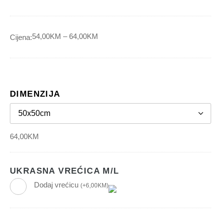
54,00
KM
–
64,00
KM
Cijena:
DIMENZIJA
64,00
KM
UKRASNA VREĆICA M/L
Dodaj vrećicu
(
+
6,00
KM
)