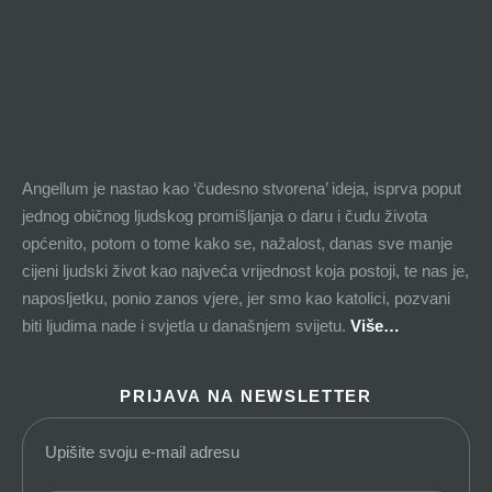
Angellum je nastao kao ‘čudesno stvorena’ ideja, isprva poput
jednog običnog ljudskog promišljanja o daru i čudu života
općenito, potom o tome kako se, nažalost, danas sve manje
cijeni ljudski život kao najveća vrijednost koja postoji, te nas je,
naposljetku, ponio zanos vjere, jer smo kao katolici, pozvani
biti ljudima nade i svjetla u današnjem svijetu.
Više…
PRIJAVA NA NEWSLETTER