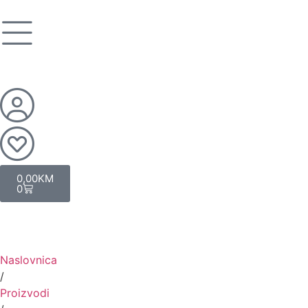
0,00
KM
0
Naslovnica
/
Proizvodi