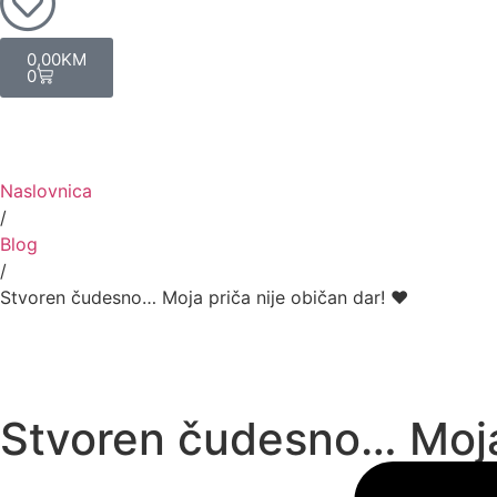
0,00
KM
0
Naslovnica
/
Blog
/
Stvoren čudesno… Moja priča nije običan dar! ♥️
Stvoren čudesno… Moja 