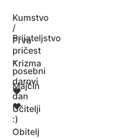
Kumstvo
/
Prijateljstvo
Prva
pričest
-
Krizma
posebni
darovi
Majčin
♥️
dan
♥️
Učitelji
:)
Obitelj