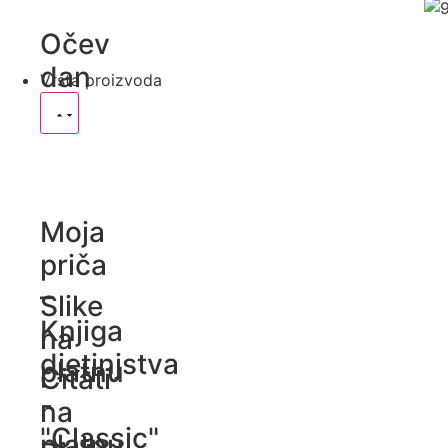
Očev
dan
Vrsta proizvoda
Moja
priča
–
Slike
Knjiga
na
djetinjstva
platnu
Citati
-
na
"Classic"
platnu