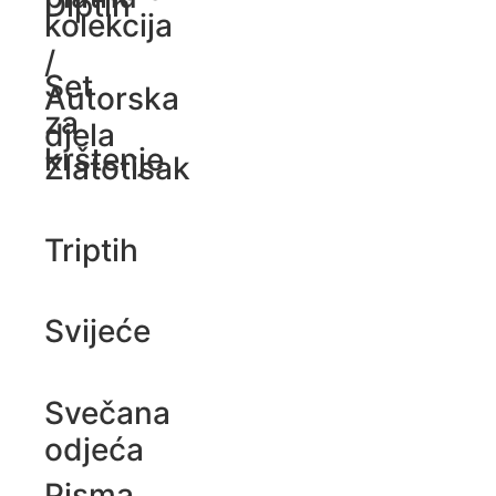
Diptih
kolekcija
/
Set
Autorska
za
djela
krštenje
Zlatotisak
Triptih
Svijeće
Svečana
odjeća
Pisma