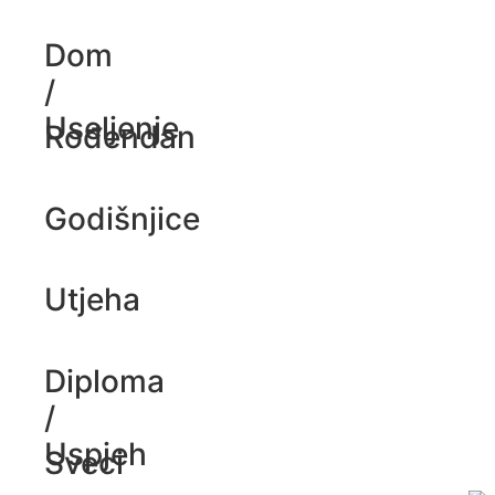
Dom
/
Useljenje
Rođendan
Godišnjice
Utjeha
Diploma
/
Uspjeh
Sveci