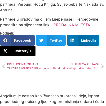
partnera: Verbum, Hoću Knjigu, Svijet-beba te Naklada sv.
Antuna.
Partnere u gradovima diljem Lijepe naše i Hercegovine
pronađite na sljedećem linku:
PRODAJNA MJESTA
Podijeli:
Facebook
Twitter
LinkedIn
Twitter / X
PRETHODNA OBJAVA
SLJEDEĆA OBJAVA
TRAŽITE SAVRŠEN DAR? Angellum je otvorio svoju prvu trgovinu – u Solinu
Pet dobrih razloga zašto trebaš Angellum svijeću
Angellum je nastao kao ‘čudesno stvorena’ ideja, isprva
poput jednog običnog ljudskog promišljanja o daru i čudu