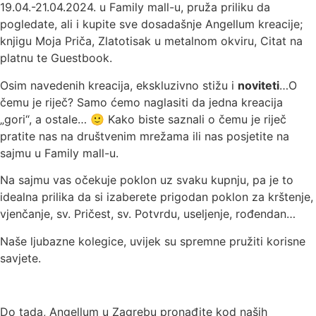
19.04.-21.04.2024. u Family mall-u, pruža priliku da
pogledate, ali i kupite sve dosadašnje Angellum kreacije;
knjigu Moja Priča, Zlatotisak u metalnom okviru, Citat na
platnu te Guestbook.
Osim navedenih kreacija, ekskluzivno stižu i
noviteti
…O
čemu je riječ? Samo ćemo naglasiti da jedna kreacija
„gori“, a ostale… 🙂 Kako biste saznali o čemu je riječ
pratite nas na društvenim mrežama ili nas posjetite na
sajmu u Family mall-u.
Na sajmu vas očekuje poklon uz svaku kupnju, pa je to
idealna prilika da si izaberete prigodan poklon za krštenje,
vjenčanje, sv. Pričest, sv. Potvrdu, useljenje, rođendan…
Naše ljubazne kolegice, uvijek su spremne pružiti korisne
savjete.
Do tada, Angellum u Zagrebu pronađite kod naših