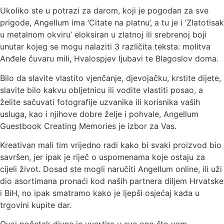
Ukoliko ste u potrazi za darom, koji je pogodan za sve
prigode, Angellum ima ‘Citate na platnu’, a tu je i ‘Zlatotisak
u metalnom okviru’ eloksiran u zlatnoj ili srebrenoj boji
unutar kojeg se mogu nalaziti 3 različita teksta: molitva
Anđele čuvaru mili, Hvalospjev ljubavi te Blagoslov doma.
Bilo da slavite vlastito vjenčanje, djevojačku, krstite dijete,
slavite bilo kakvu obljetnicu ili vodite vlastiti posao, a
želite sačuvati fotografije uzvanika ili korisnika vaših
usluga, kao i njihove dobre želje i pohvale, Angellum
Guestbook Creating Memories je izbor za Vas.
Kreativan mali tim vrijedno radi kako bi svaki proizvod bio
savršen, jer ipak je riječ o uspomenama koje ostaju za
cijeli život. Dosad ste mogli naručiti Angellum online, ili uži
dio asortimana pronaći kod naših partnera diljem Hrvatske
i BiH, no ipak smatramo kako je ljepši osjećaj kada u
trgovini kupite dar.