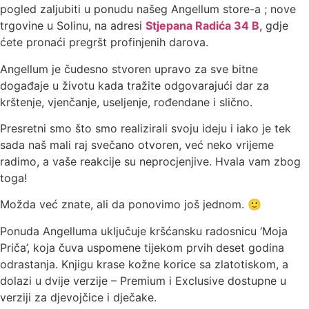
pogled zaljubiti u ponudu našeg Angellum store-a ; nove
trgovine u Solinu, na adresi
Stjepana Radića 34 B
, gdje
ćete pronaći pregršt profinjenih darova.
Angellum je čudesno stvoren upravo za sve bitne
događaje u životu kada tražite odgovarajući dar za
krštenje, vjenčanje, useljenje, rođendane i slično.
Presretni smo što smo realizirali svoju ideju i iako je tek
sada naš mali raj svečano otvoren, već neko vrijeme
radimo, a vaše reakcije su neprocjenjive. Hvala vam zbog
toga!
Možda već znate, ali da ponovimo još jednom. 🙂
Ponuda Angelluma uključuje kršćansku radosnicu ‘Moja
Priča’, koja čuva uspomene tijekom prvih deset godina
odrastanja. Knjigu krase kožne korice sa zlatotiskom, a
dolazi u dvije verzije – Premium i Exclusive dostupne u
verziji za djevojčice i dječake.