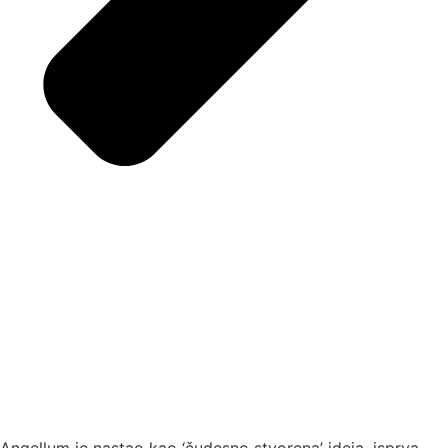
Angellum je nastao kao ‘čudesno stvorena’ ideja, isprva