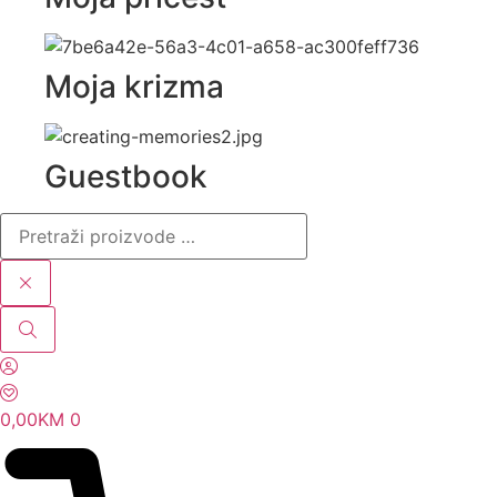
Moja krizma
Guestbook
Pretraži
proizvode
…
0,00
KM
0