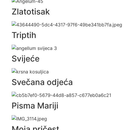
Zlatotisak
Triptih
Svijeće
Svečana odjeća
Pisma Mariji
Moja pričest