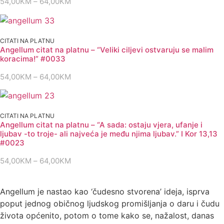
54,00
KM
–
64,00
KM
Raspon
Bog
u
cijena:
njemu.
od
"
1
54,00KM
CITATI NA PLATNU
Iv
do
Angellum citat na platnu – “Veliki ciljevi ostvaruju se malim
4,
64,00KM
16
koracima!” #0033
#0312
količina
54,00
KM
–
64,00
KM
Raspon
cijena:
od
54,00KM
CITATI NA PLATNU
do
Angellum citat na platnu – “A sada: ostaju vjera, ufanje i
64,00KM
ljubav -to troje- ali najveća je među njima ljubav.” I Kor 13,13
#0023
54,00
KM
–
64,00
KM
Raspon
cijena:
od
Angellum je nastao kao ‘čudesno stvorena’ ideja, isprva
54,00KM
poput jednog običnog ljudskog promišljanja o daru i čudu
do
života općenito, potom o tome kako se, nažalost, danas
64,00KM