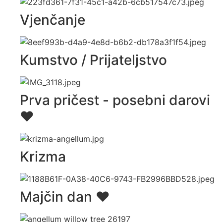
Vjenčanje
Kumstvo / Prijateljstvo
Prva pričest - posebni darovi
♥️
Krizma
Majčin dan ♥️