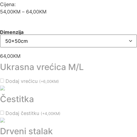
Cijena:
54,00
KM
–
64,00
KM
Raspon
cijena:
od
Dimenzija
54,00KM
do
64,00KM
64,00
KM
Ukrasna vrećica M/L
Dodaj vrećicu
(
+
6,00
KM
)
Čestitka
Dodaj čestitku
(
+
4,00
KM
)
Drveni stalak