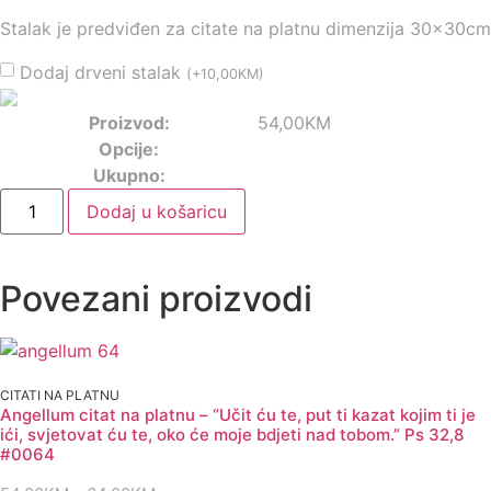
Stalak je predviđen za citate na platnu dimenzija 30x30cm
Dodaj drveni stalak
(
+
10,00
KM
)
Proizvod:
54,00
KM
Opcije:
Ukupno:
Angellum
Dodaj u košaricu
citat
na
platnu
-
"Bog
Povezani proizvodi
je
ljubav
i
tko
ostaje
u
CITATI NA PLATNU
ljubavi,
Angellum citat na platnu – “Učit ću te, put ti kazat kojim ti je
u
ići, svjetovat ću te, oko će moje bdjeti nad tobom.” Ps 32,8
Bogu
#0064
ostaje,
i