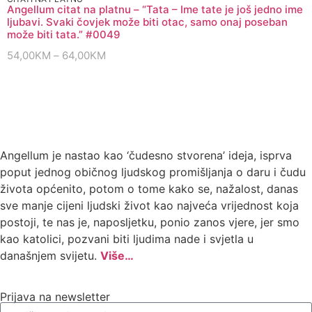
Angellum citat na platnu – “Tata – Ime tate je još jedno ime
ljubavi. Svaki čovjek može biti otac, samo onaj poseban
može biti tata.” #0049
54,00
KM
–
64,00
KM
Angellum je nastao kao ‘čudesno stvorena’ ideja, isprva
poput jednog običnog ljudskog promišljanja o daru i čudu
života općenito, potom o tome kako se, nažalost, danas
sve manje cijeni ljudski život kao najveća vrijednost koja
postoji, te nas je, naposljetku, ponio zanos vjere, jer smo
kao katolici, pozvani biti ljudima nade i svjetla u
današnjem svijetu.
Više…
Prijava na newsletter