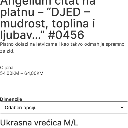
Angellum citat na
platnu – “DJED –
mudrost, toplina i
ljubav…” #0456
Platno dolazi na letvicama i kao takvo odmah je spremno
za zid.
Cijena:
54,00
KM
–
64,00
KM
Dimenzije
Ukrasna vrećica M/L