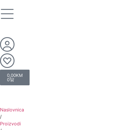
0,00
KM
0
Naslovnica
/
Proizvodi