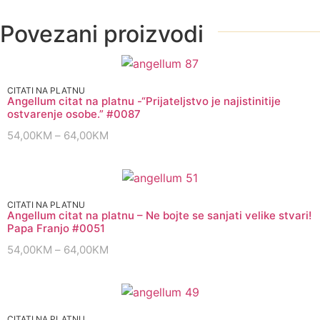
Povezani proizvodi
CITATI NA PLATNU
Angellum citat na platnu -“Prijateljstvo je najistinitije
ostvarenje osobe.” #0087
54,00
KM
–
64,00
KM
CITATI NA PLATNU
Angellum citat na platnu – Ne bojte se sanjati velike stvari!
Papa Franjo #0051
54,00
KM
–
64,00
KM
CITATI NA PLATNU