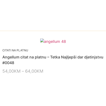
CITATI NA PLATNU
Angellum citat na platnu – Tetka Najljepši dar djetinjstvu
#0048
54,00
KM
–
64,00
KM