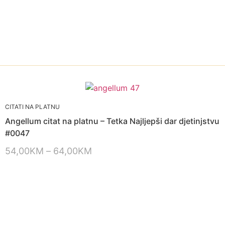
CITATI NA PLATNU
Angellum citat na platnu – Tetka Najljepši dar djetinjstvu
#0047
54,00
KM
–
64,00
KM