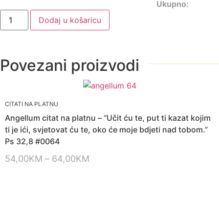
Ukupno:
Dodaj u košaricu
Povezani proizvodi
CITATI NA PLATNU
Angellum citat na platnu – “Učit ću te, put ti kazat kojim
ti je ići, svjetovat ću te, oko će moje bdjeti nad tobom.”
Ps 32,8 #0064
54,00
KM
–
64,00
KM