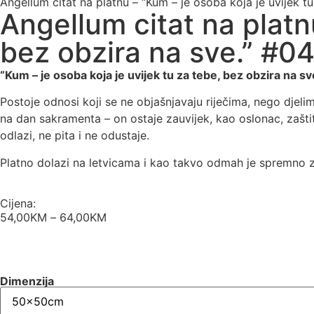
Angellum citat na platnu – “Kum – je osoba koja je uvijek t
Angellum citat na platn
bez obzira na sve.” #0
“Kum – je osoba koja je uvijek tu za tebe, bez obzira na sv
Postoje odnosi koji se ne objašnjavaju riječima, nego djelima
na dan sakramenta – on ostaje zauvijek, kao oslonac, zaštit
odlazi, ne pita i ne odustaje.
Platno dolazi na letvicama i kao takvo odmah je spremno z
Cijena:
54,00
KM
–
64,00
KM
Dimenzija