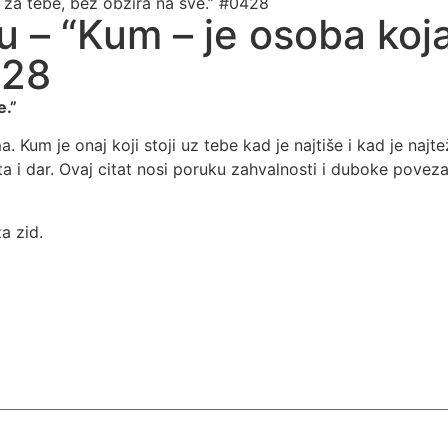
u za tebe, bez obzira na sve.” #0428
u – “Kum – je osoba koja
428
e.”
. Kum je onaj koji stoji uz tebe kad je najtiše i kad je najte
a i dar. Ovaj citat nosi poruku zahvalnosti i duboke poveza
a zid.