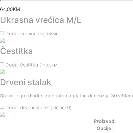
64,00
KM
Ukrasna vrećica M/L
Dodaj vrećicu
(
+
6,00
KM
)
Čestitka
Dodaj čestitku
(
+
4,00
KM
)
Drveni stalak
Stalak je predviđen za citate na platnu dimenzija 30x30cm
Dodaj drveni stalak
(
+
10,00
KM
)
Proizvod:
Opcije: