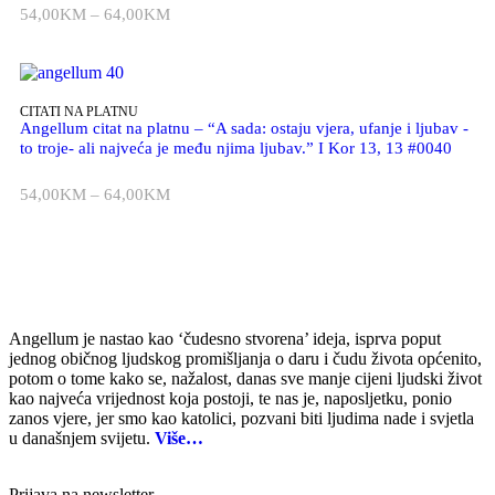
54,00
KM
–
64,00
KM
CITATI NA PLATNU
Angellum citat na platnu – “A sada: ostaju vjera, ufanje i ljubav -
to troje- ali najveća je među njima ljubav.” I Kor 13, 13 #0040
54,00
KM
–
64,00
KM
Angellum je nastao kao ‘čudesno stvorena’ ideja, isprva poput
jednog običnog ljudskog promišljanja o daru i čudu života općenito,
potom o tome kako se, nažalost, danas sve manje cijeni ljudski život
kao najveća vrijednost koja postoji, te nas je, naposljetku, ponio
zanos vjere, jer smo kao katolici, pozvani biti ljudima nade i svjetla
u današnjem svijetu.
Više…
Prijava na newsletter