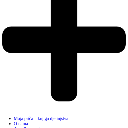
Moja priča – knjiga djetinjstva
O nama