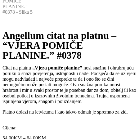
Angellum citat na platnu –
“VJERA POMIČE
PLANINE.” #0378
Citat na platnu
„Vjera pomiče planine”
nosi snažnu i ohrabrujuću
poruku o snazi povjerenja, ustrajnosti i nade. Podsjeća da se uz vjeru
mogu nadvladati i najveće prepreke te da i ono što se čini
nemogućim može postati moguće. Ova snažna poruka unosi
hrabrost i mir u svaki prostor te je poseban dar za dom, obitelj ili kao
osobni poticaj u izazovnim životnim trenucima. Trajna uspomena
ispunjena vjerom, snagom i pouzdanjem.
Platno dolazi na letvicama i kao takvo odmah je spremno za zid.
Cijena:
54,00
KM
–
64,00
KM