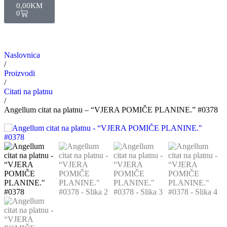
0,00
KM
0
Naslovnica
/
Proizvodi
/
Citati na platnu
/
Angellum citat na platnu – “VJERA POMIČE PLANINE.” #0378