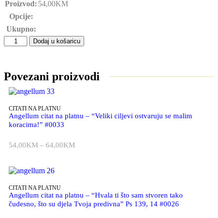
Proizvod:
54,00
KM
Opcije:
Ukupno:
Dodaj u košaricu
Povezani proizvodi
CITATI NA PLATNU
Angellum citat na platnu – “Veliki ciljevi ostvaruju se malim
koracima!” #0033
54,00
KM
–
64,00
KM
CITATI NA PLATNU
Angellum citat na platnu – “Hvala ti što sam stvoren tako
čudesno, što su djela Tvoja predivna” Ps 139, 14 #0026