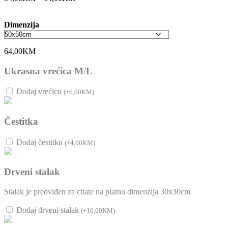
Dimenzija
64,00
KM
Ukrasna vrećica M/L
Dodaj vrećicu
(
+
6,00
KM
)
Čestitka
Dodaj čestitku
(
+
4,00
KM
)
Drveni stalak
Stalak je predviđen za citate na platnu dimenzija 30x30cm
Dodaj drveni stalak
(
+
10,00
KM
)