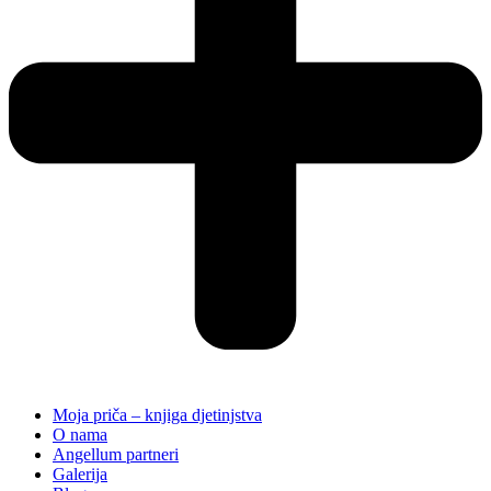
Moja priča – knjiga djetinjstva
O nama
Angellum partneri
Galerija