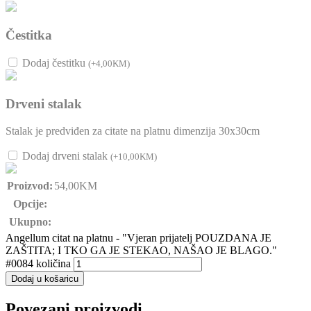
Čestitka
Dodaj čestitku
(
+
4,00
KM
)
Drveni stalak
Stalak je predviđen za citate na platnu dimenzija 30x30cm
Dodaj drveni stalak
(
+
10,00
KM
)
Proizvod:
54,00
KM
Opcije:
Ukupno:
Angellum citat na platnu - "Vjeran prijatelj POUZDANA JE
ZAŠTITA; I TKO GA JE STEKAO, NAŠAO JE BLAGO."
#0084 količina
Dodaj u košaricu
Povezani proizvodi