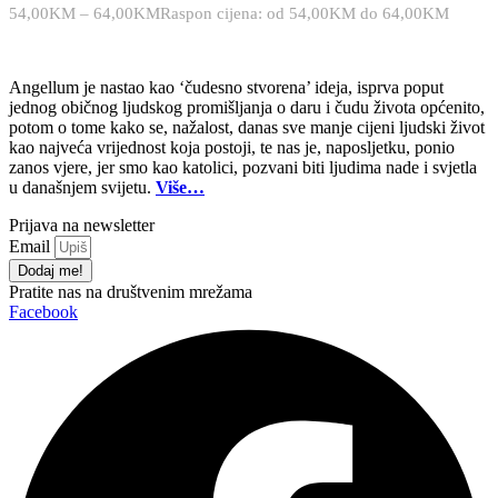
54,00
KM
–
64,00
KM
Raspon cijena: od 54,00KM do 64,00KM
Angellum je nastao kao ‘čudesno stvorena’ ideja, isprva poput
jednog običnog ljudskog promišljanja o daru i čudu života općenito,
potom o tome kako se, nažalost, danas sve manje cijeni ljudski život
kao najveća vrijednost koja postoji, te nas je, naposljetku, ponio
zanos vjere, jer smo kao katolici, pozvani biti ljudima nade i svjetla
u današnjem svijetu.
Više…
Prijava na newsletter
Email
Dodaj me!
Pratite nas na društvenim mrežama
Facebook