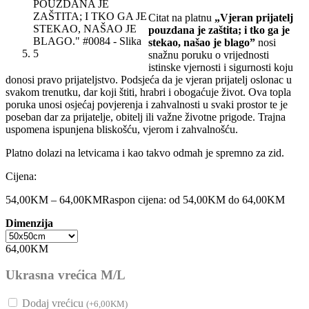
Citat na platnu
„Vjeran prijatelj
pouzdana je zaštita; i tko ga je
stekao, našao je blago”
nosi
snažnu poruku o vrijednosti
istinske vjernosti i sigurnosti koju
donosi pravo prijateljstvo. Podsjeća da je vjeran prijatelj oslonac u
svakom trenutku, dar koji štiti, hrabri i obogaćuje život. Ova topla
poruka unosi osjećaj povjerenja i zahvalnosti u svaki prostor te je
poseban dar za prijatelje, obitelj ili važne životne prigode. Trajna
uspomena ispunjena bliskošću, vjerom i zahvalnošću.
Platno dolazi na letvicama i kao takvo odmah je spremno za zid.
Cijena:
54,00
KM
–
64,00
KM
Raspon cijena: od 54,00KM do 64,00KM
Dimenzija
64,00
KM
Ukrasna vrećica M/L
Dodaj vrećicu
(
+
6,00
KM
)