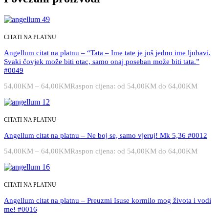
CITATI NA PLATNU
Angellum citat na platnu – “Tata – Ime tate je još jedno ime ljubavi.
Svaki čovjek može biti otac, samo onaj poseban može biti tata.”
#0049
54,00
KM
–
64,00
KM
Raspon cijena: od 54,00KM do 64,00KM
CITATI NA PLATNU
Angellum citat na platnu – Ne boj se, samo vjeruj! Mk 5,36 #0012
54,00
KM
–
64,00
KM
Raspon cijena: od 54,00KM do 64,00KM
CITATI NA PLATNU
Angellum citat na platnu – Preuzmi Isuse kormilo mog života i vodi
me! #0016