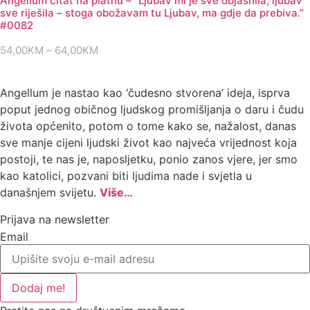
Angellum citat na platnu – “Ljubav mi je sve objasnila, ljubav
64,00KM
sve riješila – stoga obožavam tu Ljubav, ma gdje da prebiva.”
#0082
54,00
KM
–
64,00
KM
Raspon
cijena:
od
Angellum je nastao kao ‘čudesno stvorena’ ideja, isprva
54,00KM
poput jednog običnog ljudskog promišljanja o daru i čudu
do
života općenito, potom o tome kako se, nažalost, danas
64,00KM
sve manje cijeni ljudski život kao najveća vrijednost koja
postoji, te nas je, naposljetku, ponio zanos vjere, jer smo
kao katolici, pozvani biti ljudima nade i svjetla u
današnjem svijetu.
Više…
Prijava na newsletter
Email
Dodaj me!