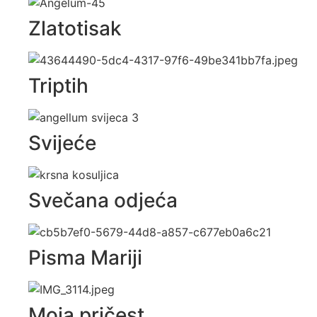
Zlatotisak
Triptih
Svijeće
Svečana odjeća
Pisma Mariji
Moja pričest