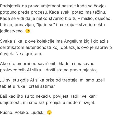
Podsjetnik da prava umjetnost nastaje kada se čovjek
potpuno preda procesu. Kada svaki potez ima težinu.
Kada se vidi da je netko stvarno bio tu – mislio, osjećao,
brisao, ponavljao, “ljutio se” i na kraju – stvorio nešto
jedinstveno. 🙂
Svaka slika iz ove kolekcije ima Angellum žig i dolazi s
certifikatom autentičnosti koji dokazuje: ovo je napravio
čovjek. Ne algoritam.
Ako ste umorni od savršenih, hladnih i masovno
proizvedenih AI slika – došli ste na pravo mjesto.
„U svijetu gdje AI slika brže od treptaja, mi smo uzeli
tablet u ruke i crtali satima.”
Baš kao što su to nekad u povijesti radili velikani
umjetnosti, mi smo srž prenijeli u moderni svijet.
Ručno. Polako. Ljudski. 🙂