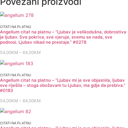
Povezani proizvodi
Svjetlo
u
oluji
slika
na
platnu
CITATI NA PLATNU
50x70cm
Angellum citat na platnu – “Ljubav je velikodušna, dobrostiva
količina
je ljubav. Sve pokriva, sve vjeruje, svemu se nada, sve
podnosi. Ljubav nikad ne prestaje.” #0278
54,00
KM
–
64,00
KM
Raspon
cijena:
od
54,00KM
CITATI NA PLATNU
do
Angellum citat na platnu – “Ljubav mi je sve objasnila, ljubav
64,00KM
sve riješila – stoga obožavam tu Ljubav, ma gdje da prebiva.”
#0183
54,00
KM
–
64,00
KM
Raspon
cijena:
od
54,00KM
CITATI NA PLATNU
do