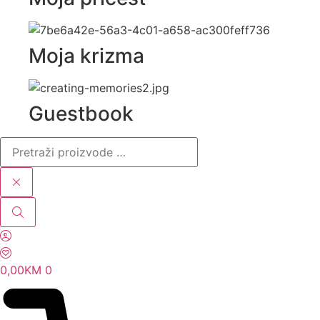
Moja krizma
Guestbook
Pretraži
proizvode
…
0,00
KM
0