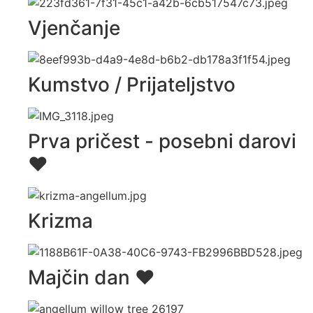
Vjenčanje
Kumstvo / Prijateljstvo
Prva pričest - posebni darovi
♥️
Krizma
Majčin dan ♥️