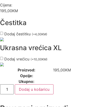
Cijena:
195,00
KM
Čestitka
Dodaj čestitku
(
+
4,00
KM
)
Ukrasna vrećica XL
Dodaj vrećicu
(
+
10,00
KM
)
Proizvod:
195,00
KM
Opcije:
Ukupno:
Angellum
Dodaj u košaricu
"Classic"
kolekcija
-
Isus
-