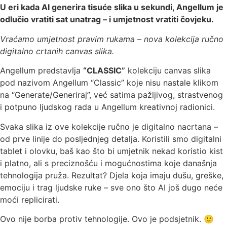
U eri kada AI generira tisuće slika u sekundi, Angellum je
odlučio vratiti sat unatrag – i umjetnost vratiti čovjeku.
Vraćamo umjetnost pravim rukama – nova kolekcija ručno
digitalno crtanih canvas slika.
Angellum predstavlja
“CLASSIC”
kolekciju canvas slika
pod nazivom Angellum “Classic” koje nisu nastale klikom
na “Generate/Generiraj”, već satima pažljivog, strastvenog
i potpuno ljudskog rada u Angellum kreativnoj radionici.
Svaka slika iz ove kolekcije ručno je digitalno nacrtana –
od prve linije do posljednjeg detalja. Koristili smo digitalni
tablet i olovku, baš kao što bi umjetnik nekad koristio kist
i platno, ali s preciznošću i mogućnostima koje današnja
tehnologija pruža. Rezultat? Djela koja imaju dušu, greške,
emociju i trag ljudske ruke – sve ono što AI još dugo neće
moći replicirati.
Ovo nije borba protiv tehnologije. Ovo je podsjetnik. 🙂