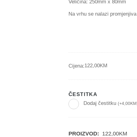
Veličina: 250mm x 80mm
Na vrhu se nalazi promjenjiva
122,00
KM
Cijena:
ČESTITKA
Dodaj čestitku
(
+
4,00
KM
PROIZVOD:
122,00
KM