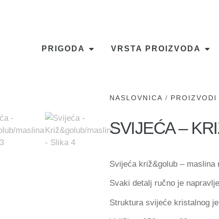
PRIGODA
VRSTA PROIZVODA
NASLOVNICA
/
PROIZVODI
SVIJEĆA – K
Svijeća križ&golub – maslina r
Svaki detalj ručno je napravlj
Struktura svijeće kristalnog je