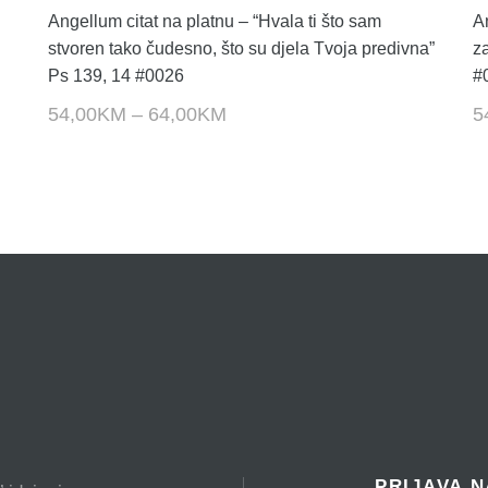
Angellum citat na platnu – “Hvala ti što sam
A
stvoren tako čudesno, što su djela Tvoja predivna”
z
Ps 139, 14 #0026
#
54,00
KM
–
64,00
KM
5
PRIJAVA 