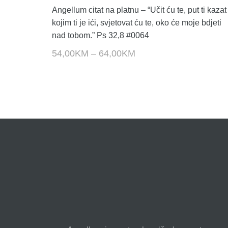
Angellum citat na platnu – “Učit ću te, put ti kazat
kojim ti je ići, svjetovat ću te, oko će moje bdjeti
nad tobom.” Ps 32,8 #0064
54,00
KM
–
64,00
KM