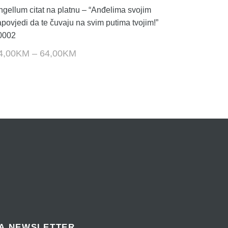
ngellum citat na platnu – “Anđelima svojim
apovjedi da te čuvaju na svim putima tvojim!”
0002
4,00
KM
–
64,00
KM
NA NEWSLETTER