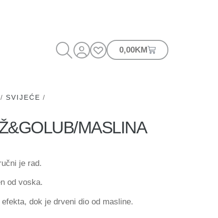
0,00
KM
/
SVIJEĆE
/
RIŽ&GOLUB/MASLINA
učni je rad.
en od voska.
 efekta, dok je drveni dio od masline.