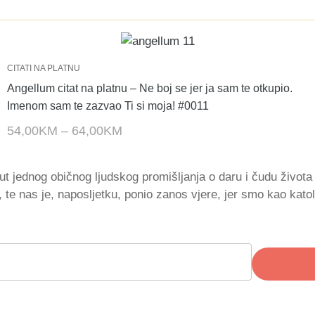
CITATI NA PLATNU
Angellum citat na platnu – Ne boj se jer ja sam te otkupio.
Imenom sam te zazvao Ti si moja! #0011
54,00
KM
–
64,00
KM
ut jednog običnog ljudskog promišljanja o daru i čudu život
, te nas je, naposljetku, ponio zanos vjere, jer smo kao katol