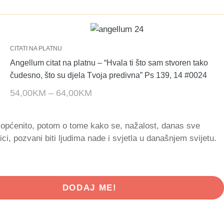
CITATI NA PLATNU
Angellum citat na platnu – “Hvala ti što sam stvoren tako
čudesno, što su djela Tvoja predivna” Ps 139, 14 #0024
54,00
KM
–
64,00
KM
a općenito, potom o tome kako se, nažalost, danas sve
ici, pozvani biti ljudima nade i svjetla u današnjem svijetu.
DODAJ ME!