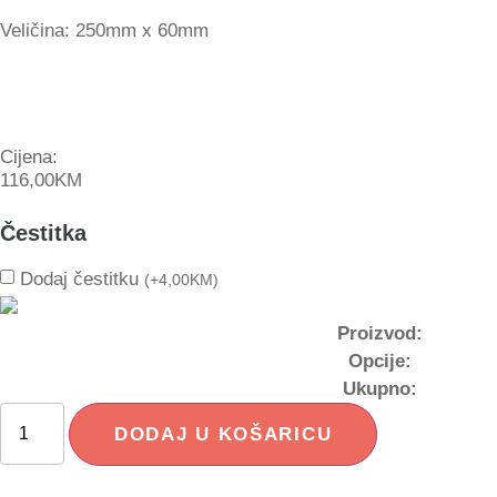
Veličina: 250mm x 60mm
Cijena:
116,00
KM
Čestitka
Dodaj čestitku
(
+
4,00
KM
)
Proizvod:
Opcije:
Ukupno:
DODAJ U KOŠARICU