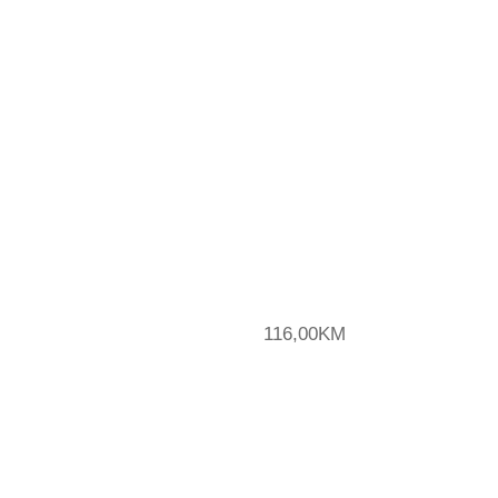
116,00
KM