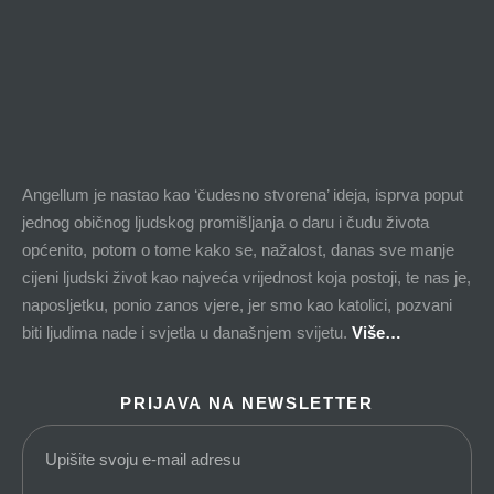
Angellum je nastao kao ‘čudesno stvorena’ ideja, isprva poput
jednog običnog ljudskog promišljanja o daru i čudu života
općenito, potom o tome kako se, nažalost, danas sve manje
cijeni ljudski život kao najveća vrijednost koja postoji, te nas je,
naposljetku, ponio zanos vjere, jer smo kao katolici, pozvani
biti ljudima nade i svjetla u današnjem svijetu.
Više…
PRIJAVA NA NEWSLETTER