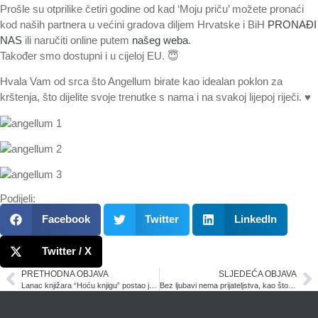
Prošle su otprilike četiri godine od kad ‘Moju priču’ možete pronaći
kod naših partnera u većini gradova diljem Hrvatske i BiH
PRONAĐI
NAS
ili naručiti online putem
našeg weba
.
Također smo dostupni i u cijeloj EU. 😇
Hvala Vam od srca što Angellum birate kao idealan poklon za
krštenja, što dijelite svoje trenutke s nama i na svakoj lijepoj riječi. ♥️
Podijeli:
Facebook
Twitter
LinkedIn
Twitter / X
PRETHODNA OBJAVA
SLJEDEĆA OBJAVA
Lanac knjižara “Hoću knjigu” postao je novi Angellum partner
Bez ljubavi nema prijateljstva, kao što ni prijateljstva nema bez ljubavi… :)