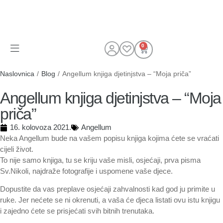
0
Naslovnica
/
Blog
/
Angellum knjiga djetinjstva – “Moja priča”
Angellum knjiga djetinjstva – “Moja
priča”
16. kolovoza 2021.
Angellum
Neka Angellum bude na vašem popisu knjiga kojima ćete se vraćati
cijeli život.
To nije samo knjiga, tu se kriju vaše misli, osjećaji, prva pisma
Sv.Nikoli, najdraže fotografije i uspomene vaše djece.
Dopustite da vas preplave osjećaji zahvalnosti kad god ju primite u
ruke. Jer nećete se ni okrenuti, a vaša će djeca listati ovu istu knjigu
i zajedno ćete se prisjećati svih bitnih trenutaka.