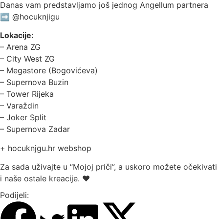
Danas vam predstavljamo još jednog Angellum partnera
➡️ @hocuknjigu
Lokacije:
– Arena ZG
– City West ZG
– Megastore (Bogovićeva)
– Supernova Buzin
– Tower Rijeka
– Varaždin
– Joker Split
– Supernova Zadar
+ hocuknjgu.hr webshop
Za sada uživajte u “Mojoj priči”, a uskoro možete očekivati
i naše ostale kreacije. ♥️
Podijeli: