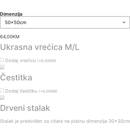
Dimenzija
64,00
KM
Ukrasna vrećica M/L
Dodaj vrećicu
(
+
6,00
KM
)
Čestitka
Dodaj čestitku
(
+
4,00
KM
)
Drveni stalak
Stalak je predviđen za citate na platnu dimenzija 30x30cm