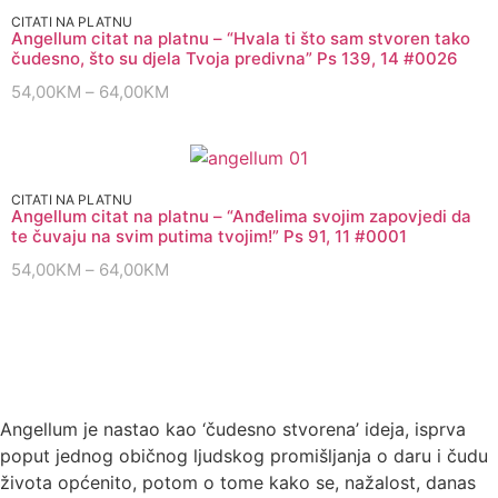
CITATI NA PLATNU
Angellum citat na platnu – “Hvala ti što sam stvoren tako
čudesno, što su djela Tvoja predivna” Ps 139, 14 #0026
54,00
KM
–
64,00
KM
CITATI NA PLATNU
Angellum citat na platnu – “Anđelima svojim zapovjedi da
te čuvaju na svim putima tvojim!” Ps 91, 11 #0001
54,00
KM
–
64,00
KM
Angellum je nastao kao ‘čudesno stvorena’ ideja, isprva
poput jednog običnog ljudskog promišljanja o daru i čudu
života općenito, potom o tome kako se, nažalost, danas