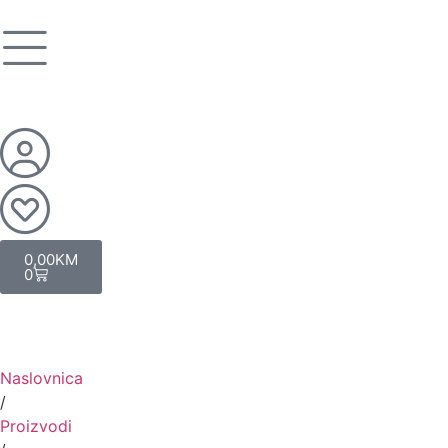
0,00
KM
0
Naslovnica
/
Proizvodi