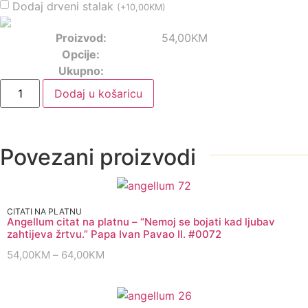
Dodaj drveni stalak
(
+
10,00
KM
)
Proizvod:
54,00
KM
Opcije:
Ukupno:
Dodaj u košaricu
Povezani proizvodi
CITATI NA PLATNU
Angellum citat na platnu – “Nemoj se bojati kad ljubav
zahtijeva žrtvu.” Papa Ivan Pavao II. #0072
54,00
KM
–
64,00
KM