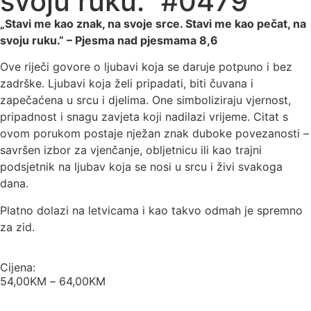
svoju ruku.” #0479
„Stavi me kao znak, na svoje srce. Stavi me kao pečat, na
svoju ruku.” –
Pjesma nad pjesmama 8,6
Ove riječi govore o ljubavi koja se daruje potpuno i bez
zadrške. Ljubavi koja želi pripadati, biti čuvana i
zapečaćena u srcu i djelima. One simboliziraju vjernost,
pripadnost i snagu zavjeta koji nadilazi vrijeme. Citat s
ovom porukom postaje nježan znak duboke povezanosti –
savršen izbor za vjenčanje, obljetnicu ili kao trajni
podsjetnik na ljubav koja se nosi u srcu i živi svakoga
dana.
Platno dolazi na letvicama i kao takvo odmah je spremno
za zid.
Cijena:
54,00
KM
–
64,00
KM