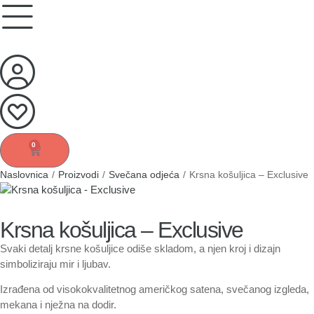
0
Naslovnica
/
Proizvodi
/
Svečana odjeća
/
Krsna košuljica – Exclusive
Krsna košuljica – Exclusive
Svaki detalj krsne košuljice odiše skladom, a njen kroj i dizajn
simboliziraju mir i ljubav.
Izrađena od visokokvalitetnog američkog satena, svečanog izgleda,
mekana i nježna na dodir.