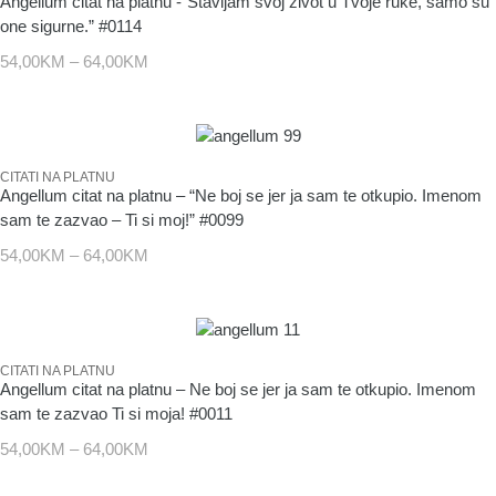
Angellum citat na platnu -“Stavljam svoj život u Tvoje ruke, samo su
one sigurne.” #0114
54,00
KM
–
64,00
KM
CITATI NA PLATNU
Angellum citat na platnu – “Ne boj se jer ja sam te otkupio. Imenom
sam te zazvao – Ti si moj!” #0099
54,00
KM
–
64,00
KM
CITATI NA PLATNU
Angellum citat na platnu – Ne boj se jer ja sam te otkupio. Imenom
sam te zazvao Ti si moja! #0011
54,00
KM
–
64,00
KM