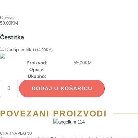
Cijena:
59,00
KM
Čestitka
Dodaj čestitku
(
+
4,00
KM
)
Proizvod:
59,00
KM
Opcije:
Ukupno:
DODAJ U KOŠARICU
POVEZANI PROIZVODI
CITATI NA PLATNU